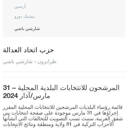
أرسين
بيشيك دوزو
شارشي باشي
شاي كارا
ديرين بازاري
حزب اتحاد العدالة
دوز كوي
طرابزون - شارشي باشي
هايرات
كوبري باشي
المرشحون للانتخابات البلدية المحلية – 31
ماشكا
مارس/آذار 2024
أوف
قائمة رؤساء البلديات المرشحين للانتخابات المحلية المقرر
أورطا حصار
إجراؤها في 31 مارس موجودة على صفحة انتخابات يني
شفق العربية. سنبث نسب التصويت للتحالفات التي أنشأتها
شالي بازاري
الأحزاب التركية في 81 ولاية ومنطقة ونتائج الانتخابات