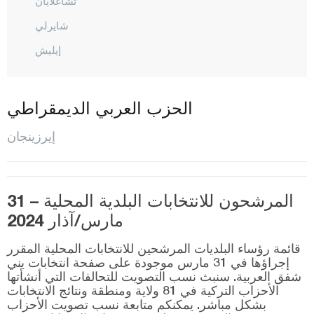
تشاغلايان
شايرلي
إيليش
كارجين
كيماه
الحزب العربي الديمقراطي
كمالية
إيرزينجان
مرجان
المركز
مولاكوي
المرشحون للانتخابات البلدية المحلية – 31
مارس/آذار 2024
أوطلوك بيليه
رفاهية
قائمة رؤساء البلديات المرشحين للانتخابات المحلية المقرر
إجراؤها في 31 مارس موجودة على صفحة انتخابات يني
تيرجان
شفق العربية. سنبث نسب التصويت للتحالفات التي أنشأتها
الأحزاب التركية في 81 ولاية ومنطقة ونتائج الانتخابات
أوزوملو
بشكل مباشر. يمكنكم متابعة نسب تصويت الأحزاب