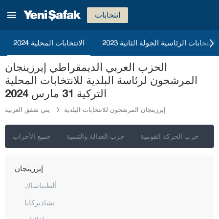
بورصا
انتخابات
جناق قلعة
2023 الانتخابات الرئاسية الجولة الثانية
الانتخابات المحلية 2024
شانكيري
جوروم
الحزب العربي الديمقراطي إيرزينجان
المرشحون لرئاسة البلدية للانتخابات المحلية
دينيزلي
التركية 31 مارس 2024
دياربكر
إيرزينجان المرشحون للانتخابات البلدية
يني شفق العربية
دوزجا
أدرنة
ي
حزب الحركة القومية
حزب العدالة والتنمية
جميع الأحزاب
إلازغ
إيرزينجان
ألطنباشاك
تشاديركايا