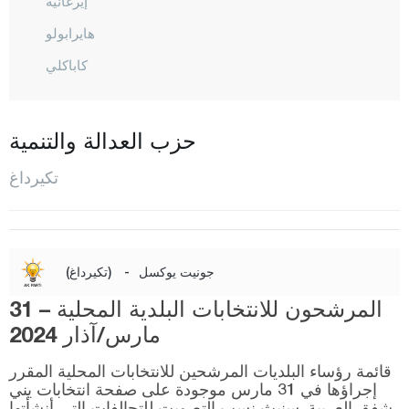
إيرغانيه
هايرابولو
كاباكلي
مالكارا
مرمرة إيغريليسي
حزب العدالة والتنمية
موراتلي
تكيرداغ
صراي
شاركوي
سليمان باشا
جونيت يوكسل
-
(تكيرداغ)
توكات
المرشحون للانتخابات البلدية المحلية – 31
طرابزون
مارس/آذار 2024
طونجالي
قائمة رؤساء البلديات المرشحين للانتخابات المحلية المقرر
أوشاك
إجراؤها في 31 مارس موجودة على صفحة انتخابات يني
شفق العربية. سنبث نسب التصويت للتحالفات التي أنشأتها