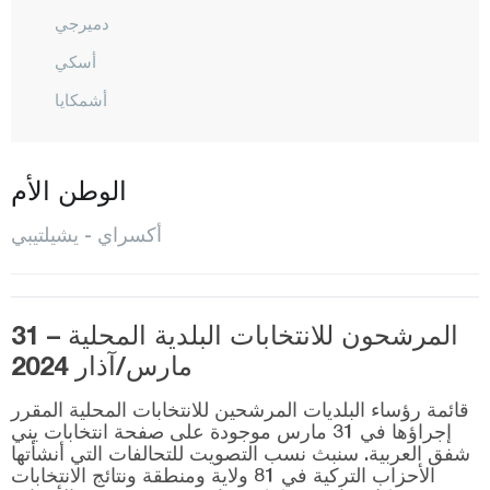
دميرجي
أسكي
أشمكايا
غول أغش
غولبينار
الوطن الأم
غوزيليورت
أكسراي - يشيلتيبي
هيلفاديرا
إهلارا
المركز
المرشحون للانتخابات البلدية المحلية – 31
مارس/آذار 2024
أورطاكوي
صاغلق
قائمة رؤساء البلديات المرشحين للانتخابات المحلية المقرر
إجراؤها في 31 مارس موجودة على صفحة انتخابات يني
ساراتلي
شفق العربية. سنبث نسب التصويت للتحالفات التي أنشأتها
الأحزاب التركية في 81 ولاية ومنطقة ونتائج الانتخابات
ساراياهشي