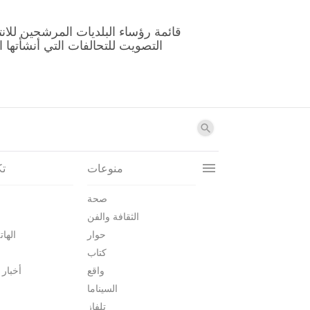
منوعات
تك
صحة
الثقافة والفن
حوار
الهات
كتاب
واقع
أخبار 
السيناما
تلفاز