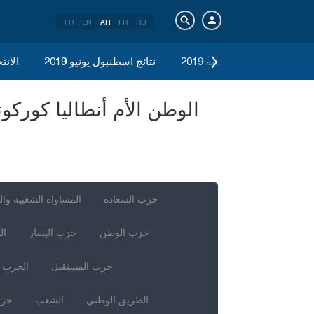
TR
EN
AR
FR
RU
الانتخابات المحلية 2019
نتائج اسطنبول يونيو 2019
الانتخ
حزب السعادة
المساواة الشعبية وال
حزب الوطن
حزب اليسار
ال
حزب المستقبل
الحزب ا
الطريق الوطني
الشعب
حزب