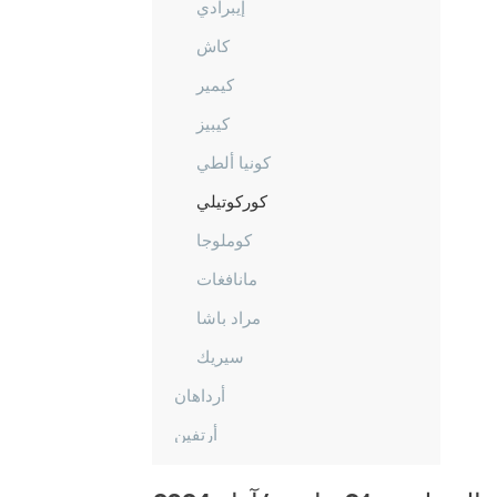
إيبرادي
كاش
كيمير
كيبيز
كونيا ألطي
كوركوتيلي
كوملوجا
مانافغات
مراد باشا
سيريك
أرداهان
أرتفين
أيدن