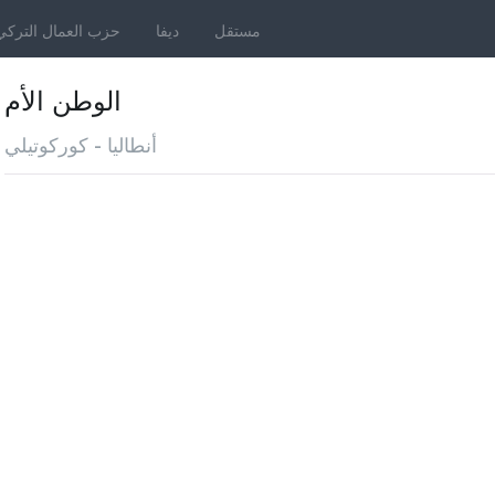
مستقل
ديفا
حزب العمال التركي
الوطن الأم
أنطاليا - كوركوتيلي