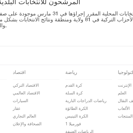
المرشحون للانتخابات البلدية المحلية – 1
قائمة رؤساء البلديات المرشحين للانتخابات المحل
التصويت للتحالفات التي أنشأتها الأحزاب التركية في 81 ولاية وم
والمرشحين على صفحة نتائج الانتخابات 2024.
نولوجيا
رياضة
اقتصاد
الإنترنت
كرة القدم
الاقتصاد التركي
العلم
كرة السلة
الاقتصاد العالمي
ف النقال
رياضات الدراجات النارية
السيارات
الألعاب
الكرة الطائؤة
عقار
المنتجات
الكرة التينيس
العالم التجاري
فورميلا 1
الصحافة والإعلان
الرياضات العنيفة