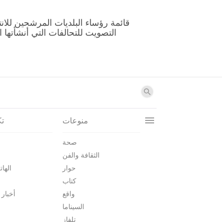
منوعات
تك
صحة
الثقافة والفن
حوار
الهات
كتاب
واقع
أخبار 
السيناما
تلفاز