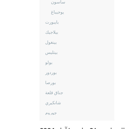
ساسون
يوجيباغ
بايبورت
بيلاجيك
بينغول
بيتليس
بولو
بوردور
بورصا
جناق قلعة
شانكيري
جوروم
دينيزلي