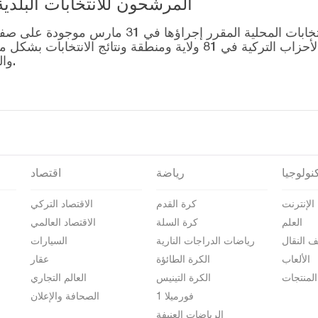
المرشحون للانتخابات البلدية المحلية – 1
قائمة رؤساء البلديات المرشحين للانتخابات المحل
التصويت للتحالفات التي أنشأتها الأحزاب التركية في 81 ولاية وم
والمرشحين على صفحة نتائج الانتخابات 2024.
نولوجيا
رياضة
اقتصاد
الإنترنت
كرة القدم
الاقتصاد التركي
العلم
كرة السلة
الاقتصاد العالمي
ف النقال
رياضات الدراجات النارية
السيارات
الألعاب
الكرة الطائؤة
عقار
المنتجات
الكرة التينيس
العالم التجاري
فورميلا 1
الصحافة والإعلان
الرياضات العنيفة