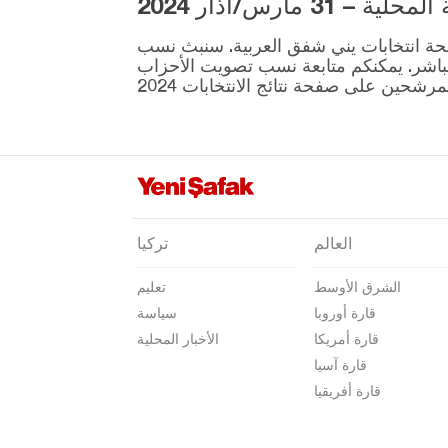
3 مارس/آذار 2024
دياربكر
ية المقرر إجراؤها في 31 مارس موجودة على صفحة انتخابات يني شفق العربية. سنبث نسب
دوزجا
نطقة ونتائج الانتخابات بشكل مباشر. يمكنكم متابعة نسب تصويت الأحزاب
أدرنة
إلازغ
إيرزينجان
أرضروم
إيسكي شهير
العالم
تركيا
غازي عنتاب
الشرق الأوسط
تعليم
غيراسون
قارة أوروبا
سياسة
كوموش خانة
قارة أمريكا
الأخبار المحلية
هاكّاري
قارة آسيا
قارة أفريقيا
هطاي
إيغدير