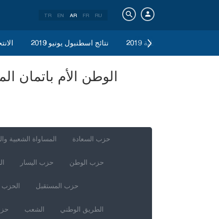
TR
EN
AR
FR
RU
الانتخابات المحلية 2019
نتائج اسطنبول يونيو 2019
الانتخ
حزب السعادة
المساواة الشعبية وال
حزب الوطن
حزب اليسار
ال
حزب المستقبل
الحزب ا
الطريق الوطني
الشعب
حزب