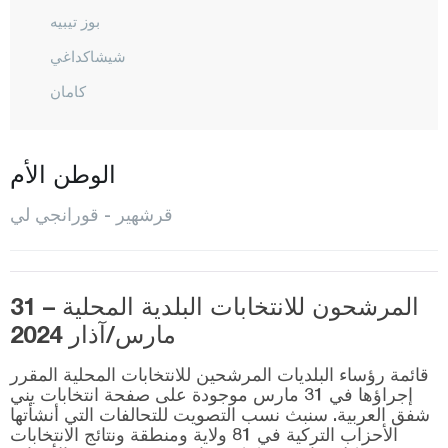
بوز تيبيه
شيشاكداغي
كامان
كوسى لي
قورانجي لي
الوطن الأم
المركز
قرشهير - قورانجي لي
مأجور
أوزباغ
المرشحون للانتخابات البلدية المحلية – 31
قوجه ايلي
مارس/آذار 2024
قونيا
قائمة رؤساء البلديات المرشحين للانتخابات المحلية المقرر
كوتاهيا
إجراؤها في 31 مارس موجودة على صفحة انتخابات يني
شفق العربية. سنبث نسب التصويت للتحالفات التي أنشأتها
مالاطيا
الأحزاب التركية في 81 ولاية ومنطقة ونتائج الانتخابات