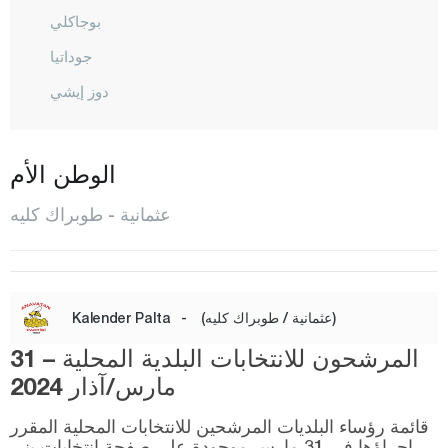
بوجاكلي
جوداتيا
دوز إيشي
إللاك
حسن بايلي
الوطن الأم
كاديرلي
عثمانية - طوبراك كليه
محمد لي
المركز
سومباس
(عثمانية / طوبراك كليه)
-
Kalender Palta
طوبراك كليه
المرشحون للانتخابات البلدية المحلية – 31
تركمان
مارس/آذار 2024
يارباشي
قائمة رؤساء البلديات المرشحين للانتخابات المحلية المقرر
إجراؤها في 31 مارس موجودة على صفحة انتخابات يني