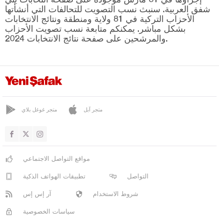
ريزا
شفق العربية. سنبث نسب التصويت للتحالفات التي أنشأتها
صقاريا
الأحزاب التركية في 81 ولاية ومنطقة ونتائج الانتخابات
بشكل مباشر. يمكنكم متابعة نسب تصويت الأحزاب
صامسون
والمرشحين على صفحة نتائج الانتخابات 2024.
شانلي أورفا
سيرت
سينوب
شرناق
متجر آبل
متجر غوغل بلاي
سيفاس
تكيرداغ
توكات
مواقع التواصل الاجتماعي
طرابزون
التواصل
تطبيقات الهواتف الذكية
طونجالي
شروط الاستخدام
آر إس إس
أوشاك
سياسات الخصوصية