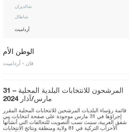
شالديران
شاطال
أرداميت
أرجيش
غيفاش
الوطن الأم
غوربنار
فان - أرداميت
إيبيك يولو
مرادية
المرشحون للانتخابات البلدية المحلية – 31
أوزالب
مارس/آذار 2024
صراي
قائمة رؤساء البلديات المرشحين للانتخابات المحلية المقرر
طوشاب
إجراؤها في 31 مارس موجودة على صفحة انتخابات يني
شفق العربية. سنبث نسب التصويت للتحالفات التي أنشأتها
يالوفا
الأحزاب التركية في 81 ولاية ومنطقة ونتائج الانتخابات