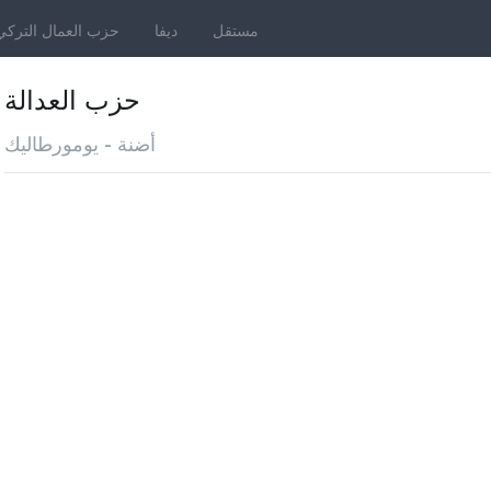
مستقل
ديفا
حزب العمال التركي
حزب العدالة
أضنة - يومورطاليك