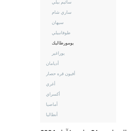
سائيم بيلي
ساري شام
سيهان
طوفانبيلي
يومورطاليك
يوراغير
أديامان
أفيون قره حصار
أغري
أكسراي
أماصيا
أنطاليا
أرداهان