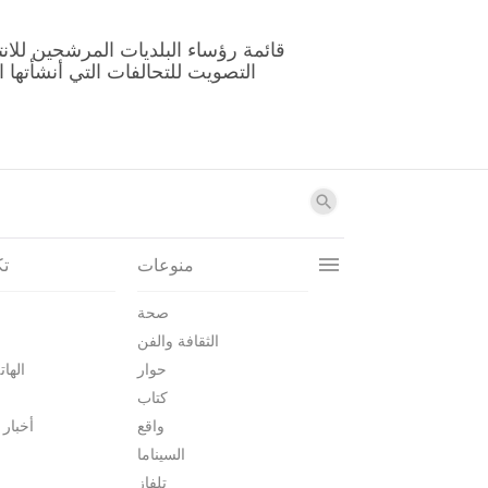
منوعات
تك
صحة
الثقافة والفن
حوار
الهات
كتاب
واقع
أخبار 
السيناما
تلفاز