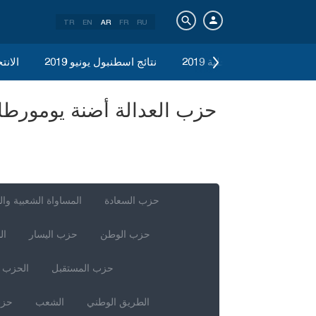
TR
EN
AR
FR
RU
الانتخابات المحلية 2019
نتائج اسطنبول يونيو 2019
الانتخ
حزب السعادة
المساواة الشعبية وال
حزب الوطن
حزب اليسار
ال
حزب المستقبل
الحزب ا
الطريق الوطني
الشعب
حزب