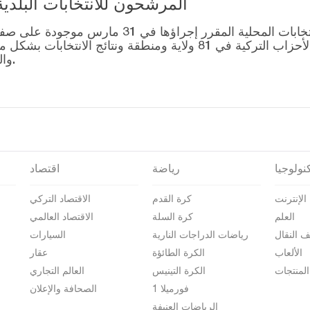
المرشحون للانتخابات البلدية المحلية – 1
قائمة رؤساء البلديات المرشحين للانتخابات المحل
التصويت للتحالفات التي أنشأتها الأحزاب التركية في 81 ولاية وم
والمرشحين على صفحة نتائج الانتخابات 2024.
نولوجيا
رياضة
اقتصاد
الإنترنت
كرة القدم
الاقتصاد التركي
العلم
كرة السلة
الاقتصاد العالمي
ف النقال
رياضات الدراجات النارية
السيارات
الألعاب
الكرة الطائؤة
عقار
المنتجات
الكرة التينيس
العالم التجاري
فورميلا 1
الصحافة والإعلان
الرياضات العنيفة