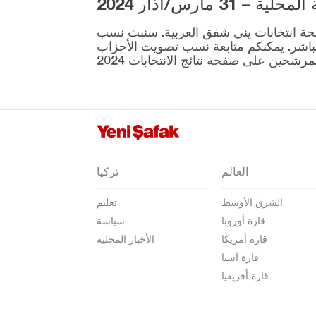
3 مارس/آذار 2024
أرتفين
ية المقرر إجراؤها في 31 مارس موجودة على صفحة انتخابات يني شفق العربية. سنبث نسب
أيدن
نطقة ونتائج الانتخابات بشكل مباشر. يمكنكم متابعة نسب تصويت الأحزاب
بالق أسير
بارتين
باتمان
بايبورت
بيلاجيك
العالم
تركيا
بينغول
الشرق الأوسط
تعليم
بيتليس
قارة أوروبا
سياسة
بولو
قارة أمريكا
الأخبار المحلية
بوردور
قارة آسيا
قارة أفريقيا
بورصا
جناق قلعة