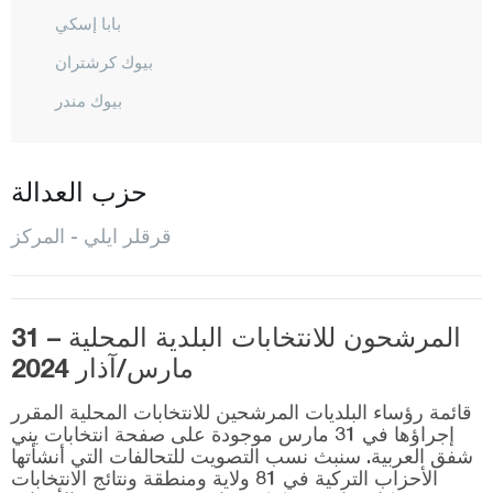
بابا إسكي
بيوك كرشتران
بيوك مندر
شاكل لي
دميركوي
حزب العدالة
أفران سكيز
قرقلر ايلي - المركز
إينادا
إيناجا
قرا خليل
المرشحون للانتخابات البلدية المحلية – 31
مارس/آذار 2024
قافاقلي
كاينارجا
قائمة رؤساء البلديات المرشحين للانتخابات المحلية المقرر
إجراؤها في 31 مارس موجودة على صفحة انتخابات يني
قييي كوي
شفق العربية. سنبث نسب التصويت للتحالفات التي أنشأتها
الأحزاب التركية في 81 ولاية ومنطقة ونتائج الانتخابات
كوفجاز