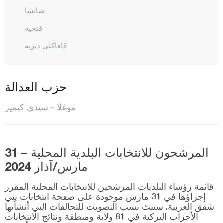
ضاتشا
فتحية
كافاكلي ديريه
كوي جيغيز
مرمريس
حزب العدالة
مينتيشيه
موغلا - سيدي كيمير
ميلاس
أورطاجا
المرشحون للانتخابات البلدية المحلية – 31
سيدي كيمير
مارس/آذار 2024
أولا
قائمة رؤساء البلديات المرشحين للانتخابات المحلية المقرر
يطاغان
إجراؤها في 31 مارس موجودة على صفحة انتخابات يني
شفق العربية. سنبث نسب التصويت للتحالفات التي أنشأتها
موش
الأحزاب التركية في 81 ولاية ومنطقة ونتائج الانتخابات