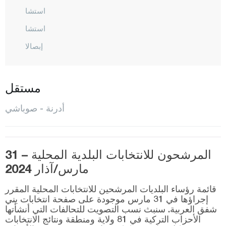
استشا
استشا
إبصالا
كيشان
كيرجاصالح
مستقل
كوبلو
أدرنة - صوباشي
لالاباشا
ميريتش
المركز
المرشحون للانتخابات البلدية المحلية – 31
مارس/آذار 2024
صوباشي
قائمة رؤساء البلديات المرشحين للانتخابات المحلية المقرر
سولوغلو
إجراؤها في 31 مارس موجودة على صفحة انتخابات يني
شفق العربية. سنبث نسب التصويت للتحالفات التي أنشأتها
أوزونكوبرو
الأحزاب التركية في 81 ولاية ومنطقة ونتائج الانتخابات