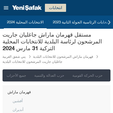
إيرزينجان
انتخابات
أرضروم
إيسكي شهير
2023 الانتخابات الرئاسية الجولة الثانية
الانتخابات المحلية 2024
غازي عنتاب
مستقل قهرمان ماراش جاغليان جاريت
غيراسون
المرشحون لرئاسة البلدية للانتخابات المحلية
كوموش خانة
التركية 31 مارس 2024
هاكّاري
قهرمان ماراش المرشحون للانتخابات البلدية
يني شفق العربية
جاغليان جاريت المرشحون للانتخابات البلدية
هطاي
إيغدير
ي
حزب الحركة القومية
حزب العدالة والتنمية
جميع الأحزاب
إيسبارتا
قهرمان ماراش
أفشين
أنديران