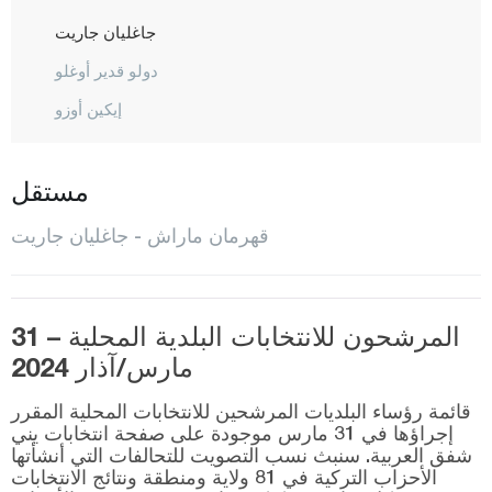
جاغليان جاريت
دولو قدير أوغلو
إيكين أوزو
إيلبيستان
غوسون
مستقل
نورحق
قهرمان ماراش - جاغليان جاريت
أون إيكي شباط
بازارجيك
المرشحون للانتخابات البلدية المحلية – 31
تورك أوغلو
مارس/آذار 2024
قارابوك
قائمة رؤساء البلديات المرشحين للانتخابات المحلية المقرر
كرامان
إجراؤها في 31 مارس موجودة على صفحة انتخابات يني
شفق العربية. سنبث نسب التصويت للتحالفات التي أنشأتها
كارس
الأحزاب التركية في 81 ولاية ومنطقة ونتائج الانتخابات