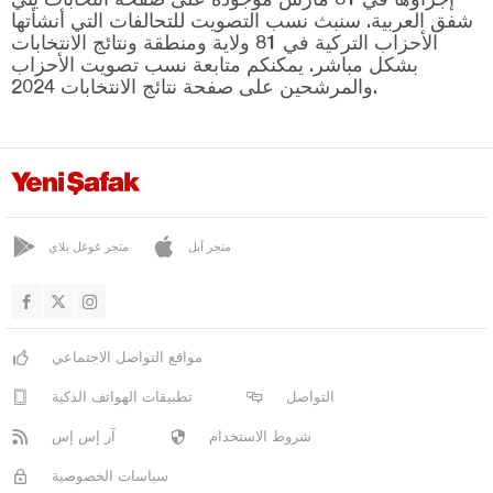
يوراغير
شفق العربية. سنبث نسب التصويت للتحالفات التي أنشأتها
أديامان
الأحزاب التركية في 81 ولاية ومنطقة ونتائج الانتخابات
بشكل مباشر. يمكنكم متابعة نسب تصويت الأحزاب
أفيون قره حصار
والمرشحين على صفحة نتائج الانتخابات 2024.
أغري
أكسراي
أماصيا
أنطاليا
متجر آبل
متجر غوغل بلاي
أرداهان
أرتفين
أيدن
مواقع التواصل الاجتماعي
بالق أسير
التواصل
تطبيقات الهواتف الذكية
بارتين
شروط الاستخدام
آر إس إس
باتمان
سياسات الخصوصية