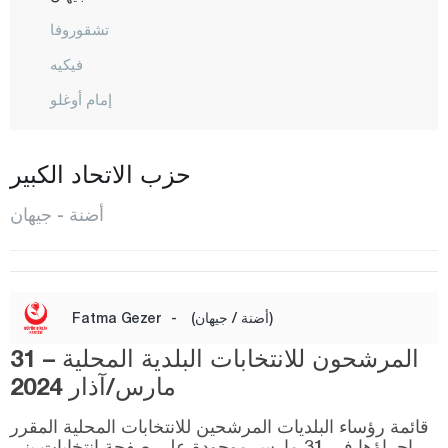
تشقوروفا
فيكيه
إمام أوغلو
كارا عيسالي
كاراتاش
حزب الاتحاد الكبير
كوزان
أضنة - جيهان
بوزانتي
سائيم بيلي
ساري شام
(أضنة / جيهان)
-
Fatma Gezer
سيهان
المرشحون للانتخابات البلدية المحلية – 31
طوفانبيلي
مارس/آذار 2024
يومورطاليك
قائمة رؤساء البلديات المرشحين للانتخابات المحلية المقرر
إجراؤها في 31 مارس موجودة على صفحة انتخابات يني