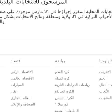
المرشحون للانتخابات البلدية المحلية – 1
قائمة رؤساء البلديات المرشحين للانتخابات المحل
التصويت للتحالفات التي أنشأتها الأحزاب التركية في 81 ولاية وم
والمرشحين على صفحة نتائج الانتخابات 2024.
نولوجيا
رياضة
اقتصاد
الإنترنت
كرة القدم
الاقتصاد التركي
العلم
كرة السلة
الاقتصاد العالمي
ف النقال
رياضات الدراجات النارية
السيارات
الألعاب
الكرة الطائؤة
عقار
المنتجات
الكرة التينيس
العالم التجاري
فورميلا 1
الصحافة والإعلان
الرياضات العنيفة