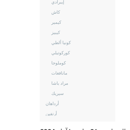
إيبرادي
كاش
كيمير
كيبيز
كونيا ألطي
كوركوتيلي
كوملوجا
مانافغات
مراد باشا
سيريك
أرداهان
أرتفين
أيدن