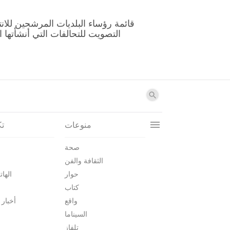
منوعات
تك
صحة
الثقافة والفن
حوار
الهات
كتاب
واقع
أخبار 
السيناما
تلفاز