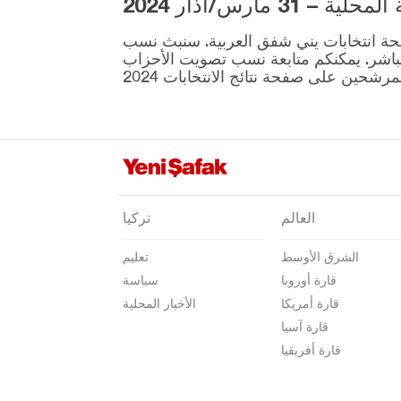
3 مارس/آذار 2024
بالق أسير
ية المقرر إجراؤها في 31 مارس موجودة على صفحة انتخابات يني شفق العربية. سنبث نسب
بارتين
نطقة ونتائج الانتخابات بشكل مباشر. يمكنكم متابعة نسب تصويت الأحزاب
باتمان
بايبورت
بيلاجيك
بينغول
بيتليس
العالم
تركيا
بولو
الشرق الأوسط
تعليم
بوردور
قارة أوروبا
سياسة
بورصا
قارة أمريكا
الأخبار المحلية
جناق قلعة
قارة آسيا
قارة أفريقيا
شانكيري
جوروم