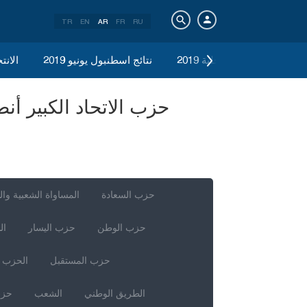
TR
EN
AR
FR
RU
الانتخابات المحلية 2019
نتائج اسطنبول يونيو 2019
الانتخ
حزب السعادة
المساواة الشعبية وال
حزب الوطن
حزب اليسار
ال
حزب المستقبل
الحزب ا
الطريق الوطني
الشعب
حزب