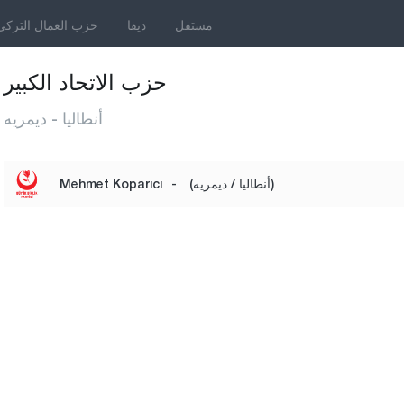
مستقل
ديفا
حزب العمال التركي
حزب الاتحاد الكبير
أنطاليا - ديمريه
(أنطاليا / ديمريه)
-
Mehmet Koparıcı