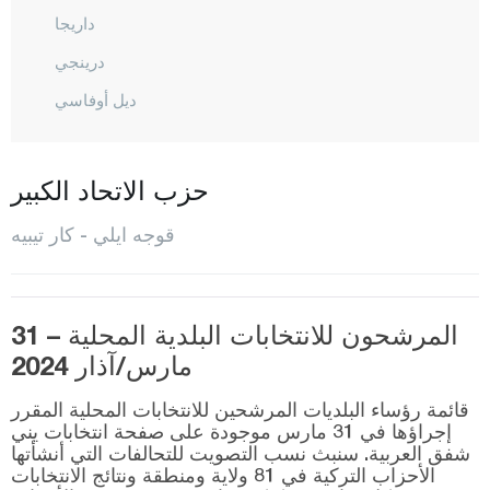
داريجا
درينجي
ديل أوفاسي
غيبزيه
غولجوك
حزب الاتحاد الكبير
إزميت
قوجه ايلي - كار تيبيه
كانديرا
كارامورسال
المرشحون للانتخابات البلدية المحلية – 31
كار تيبيه
مارس/آذار 2024
كورفيز
قائمة رؤساء البلديات المرشحين للانتخابات المحلية المقرر
قونيا
إجراؤها في 31 مارس موجودة على صفحة انتخابات يني
شفق العربية. سنبث نسب التصويت للتحالفات التي أنشأتها
كوتاهيا
الأحزاب التركية في 81 ولاية ومنطقة ونتائج الانتخابات