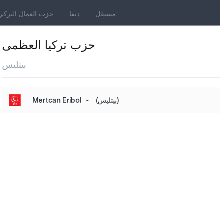
مستقل
ديفا
حزب العمال التركي
حزب تركيا العظمى
بيتليس
(بيتليس)
-
Mertcan Eribol