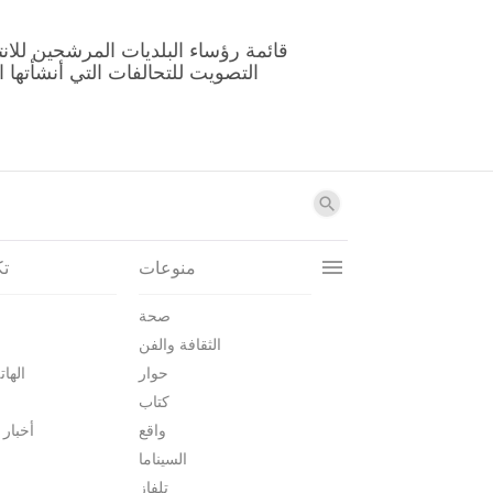
منوعات
تك
صحة
الثقافة والفن
حوار
الهات
كتاب
واقع
أخبار 
السيناما
تلفاز