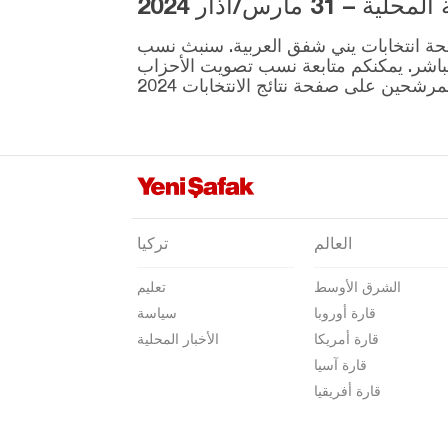
3 مارس/آذار 2024
أدرنة
ية المقرر إجراؤها في 31 مارس موجودة على صفحة انتخابات يني شفق العربية. سنبث نسب
إلازغ
نطقة ونتائج الانتخابات بشكل مباشر. يمكنكم متابعة نسب تصويت الأحزاب
إيرزينجان
أرضروم
إيسكي شهير
غازي عنتاب
غيراسون
العالم
تركيا
كوموش خانة
الشرق الأوسط
تعليم
هاكّاري
قارة أوروبا
سياسة
هطاي
قارة أمريكا
الأخبار المحلية
إيغدير
قارة آسيا
قارة أفريقيا
إيسبارتا
قهرمان ماراش