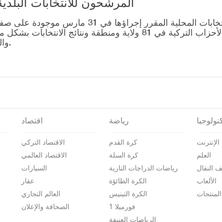
المرشحون للانتخابات البلدية المحلية – 1
قائمة رؤساء البلديات المرشحين للانتخابات المحل
التصويت للتحالفات التي أنشأتها الأحزاب التركية في 81 ولاية وم
والمرشحين على صفحة نتائج الانتخابات 2024.
نولوجيا
رياضة
اقتصاد
الإنترنت
كرة القدم
الاقتصاد التركي
العلم
كرة السلة
الاقتصاد العالمي
ف النقال
رياضات الدراجات النارية
السيارات
الألعاب
الكرة الطائؤة
عقار
المنتجات
الكرة التينيس
العالم التجاري
فورميلا 1
الصحافة والإعلان
الرياضات العنيفة