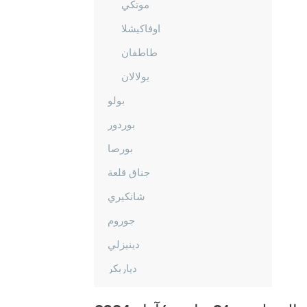
موتكي
اوفاكيشلا
طاطفان
يولالان
بولو
بوردور
بورصا
جناق قلعة
شانكيري
جوروم
دينيزلي
دياربكر
دوزجا