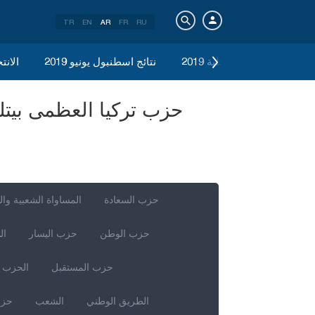
TR
EN
AR
FR
RU
الانتخابات المحلية 2019
نتائج اسطنبول يونيو 2019
الانتخ
حزب السعادة
المساواة الشعبية وال
حزب الوطن
حزب اليسار
ال
حزب المستقبل
الحزب ا
الطريق الوطني
الشعب
حزب