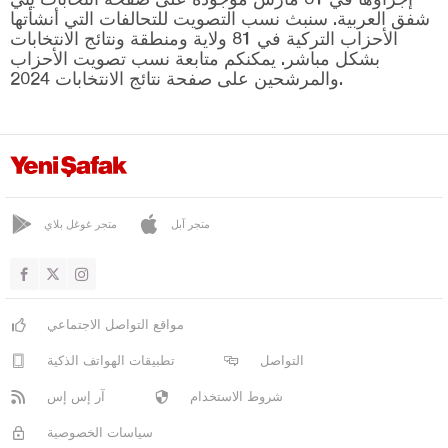
بيتليس
شفق العربية. سنبث نسب التصويت للتحالفات التي أنشأتها
بولو
الأحزاب التركية في 81 ولاية ومنطقة ونتائج الانتخابات
بشكل مباشر. يمكنكم متابعة نسب تصويت الأحزاب
بوردور
والمرشحين على صفحة نتائج الانتخابات 2024.
بورصا
جناق قلعة
شانكيري
جوروم
متجر آبل
متجر غوغل بلاي
دينيزلي
دياربكر
دوزجا
مواقع التواصل الاجتماعي
أدرنة
التواصل
تطبيقات الهواتف الذكية
إلازغ
شروط الاستخدام
آر إس إس
إيرزينجان
سياسات الخصوصية