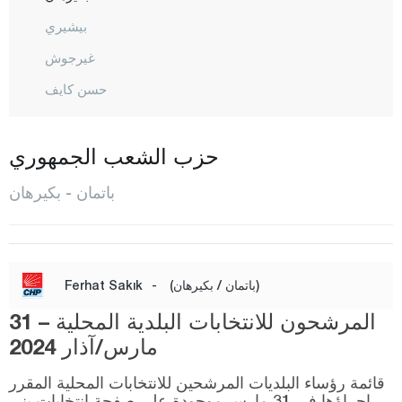
بيشيري
غيرجوش
حسن كايف
ايكي كوبرو
كايا بينار
حزب الشعب الجمهوري
كوزلو
باتمان - بكيرهان
المركز
ساسون
يوجيباغ
(باتمان / بكيرهان)
-
Ferhat Sakık
بايبورت
المرشحون للانتخابات البلدية المحلية – 31
بيلاجيك
مارس/آذار 2024
بينغول
قائمة رؤساء البلديات المرشحين للانتخابات المحلية المقرر
إجراؤها في 31 مارس موجودة على صفحة انتخابات يني