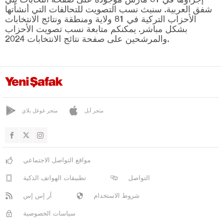
صاتشاك
شفق العربية. سنبث نسب التصويت للتحالفات التي أنشأتها
يابراكلي
الأحزاب التركية في 81 ولاية ومنطقة ونتائج الانتخابات
بشكل مباشر. يمكنكم متابعة نسب تصويت الأحزاب
يايلاكنت
والمرشحين على صفحة نتائج الانتخابات 2024.
جوروم
دينيزلي
دياربكر
دوزجا
متجر آبل
متجر غوغل بلاي
أدرنة
إلازغ
إيرزينجان
مواقع التواصل الاجتماعي
أرضروم
التواصل
تطبيقات الهواتف الذكية
إيسكي شهير
شروط الاستخدام
آر إس إس
غازي عنتاب
سياسات الخصوصية