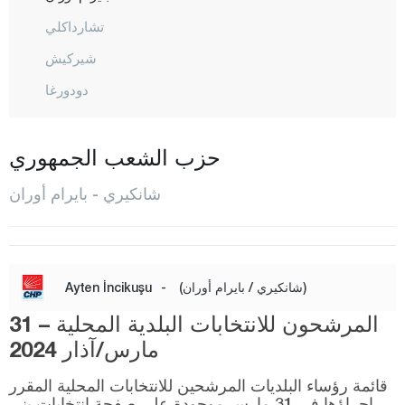
تشارداكلي
شيركيش
دودورغا
إيلديفان
إيلغاز
حزب الشعب الجمهوري
كالفات
شانكيري - بايرام أوران
كيزيل إيرماك
كورغون
كورشونلو
(شانكيري / بايرام أوران)
-
Ayten İncikuşu
المركز
المرشحون للانتخابات البلدية المحلية – 31
أورطا
مارس/آذار 2024
شعبان أوزو
قائمة رؤساء البلديات المرشحين للانتخابات المحلية المقرر
إجراؤها في 31 مارس موجودة على صفحة انتخابات يني