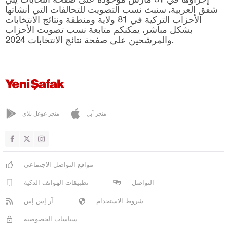
روستم غاديك
شفق العربية. سنبث نسب التصويت للتحالفات التي أنشأتها
صاري بنار
الأحزاب التركية في 81 ولاية ومنطقة ونتائج الانتخابات
بشكل مباشر. يمكنكم متابعة نسب تصويت الأحزاب
سرين أوفا
والمرشحين على صفحة نتائج الانتخابات 2024.
سونجو
أوز جورور
فارتو
ياي غن
متجر آبل
متجر غوغل بلاي
يشيل أوفا
يون جالي
نيفشهير
مواقع التواصل الاجتماعي
نيغدا
التواصل
تطبيقات الهواتف الذكية
أوردو
شروط الاستخدام
آر إس إس
عثمانية
سياسات الخصوصية