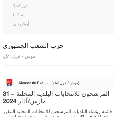
دوز كشلا
إلما كايا
أرهان تبي
حسن كوي
قرا أغاجلي
حزب الشعب الجمهوري
قر كوي
موش - قزل أغاج
قزل أغاج
قوناك قوران
كونوك بيكلار
(موش / قزل أغاج)
-
Kiyasettin Eke
كوركوت
المرشحون للانتخابات البلدية المحلية – 31
ملازغيرت
مارس/آذار 2024
المركز
قائمة رؤساء البلديات المرشحين للانتخابات المحلية المقرر
إجراؤها في 31 مارس موجودة على صفحة انتخابات يني