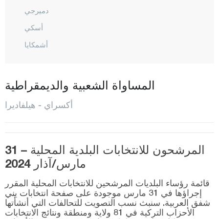
دميرجي
أسكي
أشمكايا
غول أغش
غولبينار
المساواة الشعبية والديمقراطية
غوزيليورت
أكسراي - هيلفاديرا
هيلفاديرا
إهلارا
المرشحون للانتخابات البلدية المحلية – 31
المركز
مارس/آذار 2024
أورطاكوي
قائمة رؤساء البلديات المرشحين للانتخابات المحلية المقرر
صاغلق
إجراؤها في 31 مارس موجودة على صفحة انتخابات يني
شفق العربية. سنبث نسب التصويت للتحالفات التي أنشأتها
ساراتلي
الأحزاب التركية في 81 ولاية ومنطقة ونتائج الانتخابات