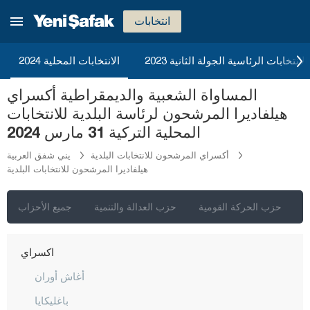
انتخابات
2023 الانتخابات الرئاسية الجولة الثانية
الانتخابات المحلية 2024
إسطنبول
المساواة الشعبية والديمقراطية أكسراي
أنقرة
هيلفاديرا المرشحون لرئاسة البلدية للانتخابات
إزمير
المحلية التركية 31 مارس 2024
أضنة
أكسراي المرشحون للانتخابات البلدية
يني شفق العربية
هيلفاديرا المرشحون للانتخابات البلدية
أديامان
أفيون قره حصار
ي
حزب الحركة القومية
حزب العدالة والتنمية
جميع الأحزاب
أغري
أكسراي
أغاش أوران
باغليكايا