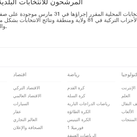
المرشحون للانتخابات البلدية المحلية – 1
قائمة رؤساء البلديات المرشحين للانتخابات المحل
التصويت للتحالفات التي أنشأتها الأحزاب التركية في 81 ولاية وم
والمرشحين على صفحة نتائج الانتخابات 2024.
نولوجيا
رياضة
اقتصاد
الإنترنت
كرة القدم
الاقتصاد التركي
العلم
كرة السلة
الاقتصاد العالمي
ف النقال
رياضات الدراجات النارية
السيارات
الألعاب
الكرة الطائؤة
عقار
المنتجات
الكرة التينيس
العالم التجاري
فورميلا 1
الصحافة والإعلان
الرياضات العنيفة