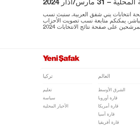
3 مارس/آذار 2024
كوتاهيا
ية المقرر إجراؤها في 31 مارس موجودة على صفحة انتخابات يني شفق العربية. سنبث نسب
مالاطيا
نطقة ونتائج الانتخابات بشكل مباشر. يمكنكم متابعة نسب تصويت الأحزاب
مانيسا
ماردين
مرسين
موغلا
موش
العالم
تركيا
نيفشهير
الشرق الأوسط
تعليم
نيغدا
قارة أوروبا
سياسة
أوردو
قارة أمريكا
الأخبار المحلية
عثمانية
قارة آسيا
قارة أفريقيا
ريزا
صقاريا