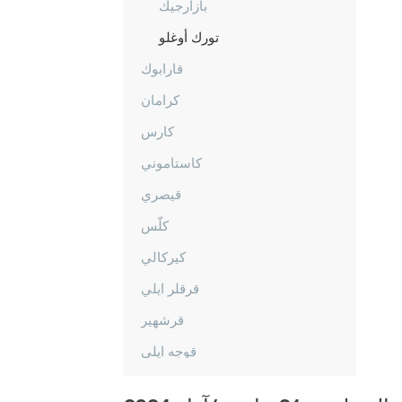
بازارجيك
تورك أوغلو
قارابوك
كرامان
كارس
كاستاموني
قيصري
كلّس
كيركالي
قرقلر ايلي
قرشهير
قوجه ايلي
قونيا