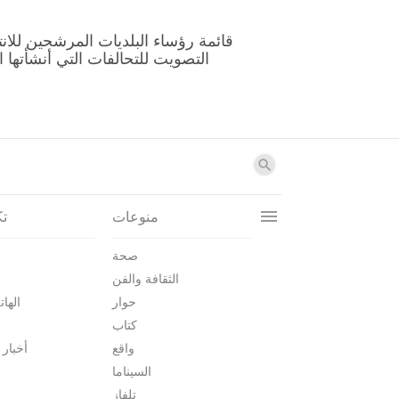
منوعات
تك
صحة
الثقافة والفن
حوار
الهات
كتاب
واقع
أخبار 
السيناما
تلفاز