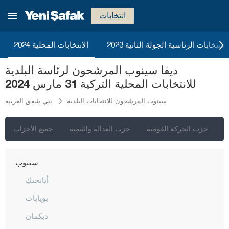
نيغدا
انتخابات
أوردو
2023 الانتخابات الرئاسية الجولة الثانية
الانتخابات المحلية 2024
عثمانية
ديفا سينوب المرشحون لرئاسة البلدية
ريزا
للانتخابات المحلية التركية 31 مارس 2024
صقاريا
سينوب المرشحون للانتخابات البلدية
يني شفق العربية
صامسون
شانلي أورفا
ي
حزب الحركة القومية
حزب العدالة والتنمية
جميع الأحزاب
سيرت
سينوب
أيانجيك
بويابات
ديكمان