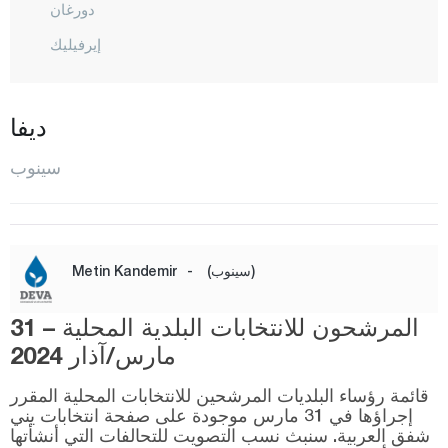
دورغان
إيرفيليك
غيرزيه
المركز
ديفا
ساراي دوزو
سينوب
توركالي
شرناق
سيفاس
(سينوب)
-
Metin Kandemir
تكيرداغ
المرشحون للانتخابات البلدية المحلية – 31
توكات
مارس/آذار 2024
طرابزون
قائمة رؤساء البلديات المرشحين للانتخابات المحلية المقرر
طونجالي
إجراؤها في 31 مارس موجودة على صفحة انتخابات يني
أوشاك
شفق العربية. سنبث نسب التصويت للتحالفات التي أنشأتها