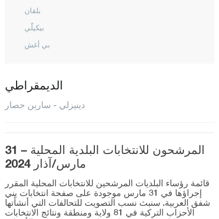
بلقان
بيكيلّي
بي أغش
ببزكورت
بولدان
الديمقراطي
شال
دينيزلي - سارين حصار
شاميلي
شارداك
شيفير
المرشحون للانتخابات البلدية المحلية – 31
مارس/آذار 2024
غوناي
هوناز
قائمة رؤساء البلديات المرشحين للانتخابات المحلية المقرر
إجراؤها في 31 مارس موجودة على صفحة انتخابات يني
كاليه
شفق العربية. سنبث نسب التصويت للتحالفات التي أنشأتها
الأحزاب التركية في 81 ولاية ومنطقة ونتائج الانتخابات
مركز أفندي