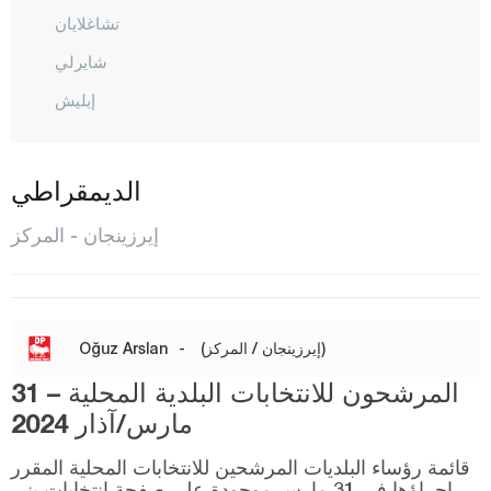
تشاغلايان
شايرلي
إيليش
كارجين
كيماه
الديمقراطي
كمالية
إيرزينجان - المركز
مرجان
المركز
مولاكوي
(إيرزينجان / المركز)
-
Oğuz Arslan
أوطلوك بيليه
المرشحون للانتخابات البلدية المحلية – 31
رفاهية
مارس/آذار 2024
تيرجان
قائمة رؤساء البلديات المرشحين للانتخابات المحلية المقرر
إجراؤها في 31 مارس موجودة على صفحة انتخابات يني