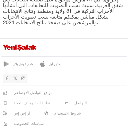
أوزوملو
شفق العربية. سنبث نسب التصويت للتحالفات التي أنشأتها
أرضروم
الأحزاب التركية في 81 ولاية ومنطقة ونتائج الانتخابات
بشكل مباشر. يمكنكم متابعة نسب تصويت الأحزاب
إيسكي شهير
والمرشحين على صفحة نتائج الانتخابات 2024.
غازي عنتاب
غيراسون
كوموش خانة
هاكّاري
متجر آبل
متجر غوغل بلاي
هطاي
إيغدير
إيسبارتا
مواقع التواصل الاجتماعي
قهرمان ماراش
التواصل
تطبيقات الهواتف الذكية
قارابوك
شروط الاستخدام
آر إس إس
كرامان
سياسات الخصوصية