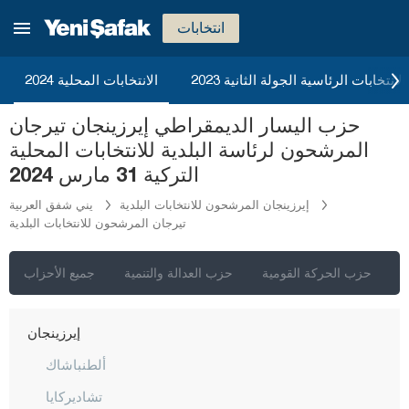
بوردور
انتخابات
بورصا
جناق قلعة
2023 الانتخابات الرئاسية الجولة الثانية
الانتخابات المحلية 2024
شانكيري
حزب اليسار الديمقراطي إيرزينجان تيرجان
جوروم
المرشحون لرئاسة البلدية للانتخابات المحلية
دينيزلي
التركية 31 مارس 2024
دياربكر
إيرزينجان المرشحون للانتخابات البلدية
يني شفق العربية
تيرجان المرشحون للانتخابات البلدية
دوزجا
أدرنة
ي
حزب الحركة القومية
حزب العدالة والتنمية
جميع الأحزاب
إلازغ
إيرزينجان
ألطنباشاك
تشاديركايا