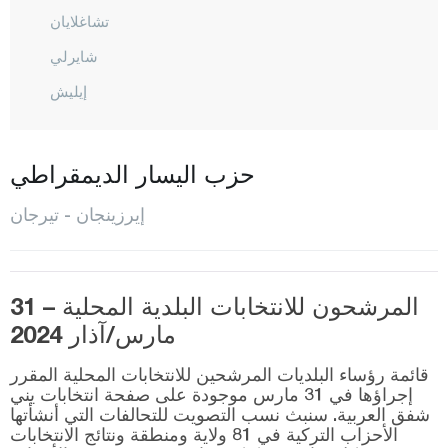
تشاغلايان
شايرلي
إيليش
كارجين
كيماه
حزب اليسار الديمقراطي
كمالية
إيرزينجان - تيرجان
مرجان
المركز
مولاكوي
المرشحون للانتخابات البلدية المحلية – 31
مارس/آذار 2024
أوطلوك بيليه
رفاهية
قائمة رؤساء البلديات المرشحين للانتخابات المحلية المقرر
إجراؤها في 31 مارس موجودة على صفحة انتخابات يني
شفق العربية. سنبث نسب التصويت للتحالفات التي أنشأتها
تيرجان
الأحزاب التركية في 81 ولاية ومنطقة ونتائج الانتخابات