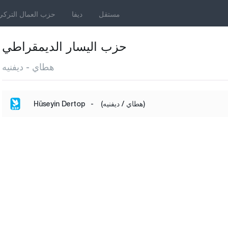
مستقل
ديفا
حزب العمال التركي
حزب اليسار الديمقراطي
هطاي - ديفنيه
(هطاي / ديفنيه)
-
Hüseyin Dertop