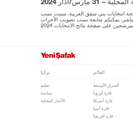
3 مارس/آذار 2024
قيصري
ية المقرر إجراؤها في 31 مارس موجودة على صفحة انتخابات يني شفق العربية. سنبث نسب
كلّس
نطقة ونتائج الانتخابات بشكل مباشر. يمكنكم متابعة نسب تصويت الأحزاب
كيركالي
قرقلر ايلي
قرشهير
قوجه ايلي
قونيا
العالم
تركيا
كوتاهيا
الشرق الأوسط
تعليم
مالاطيا
قارة أوروبا
سياسة
مانيسا
قارة أمريكا
الأخبار المحلية
ماردين
قارة آسيا
قارة أفريقيا
مرسين
موغلا