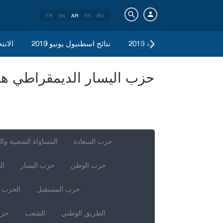
TR
EN
AR
FR
RU
الانتخابات المحلية 2019
نتائج اسطنبول يونيو 2019
الانتخ
حزب السعادة
المساواة الشعبية وال
حزب الوطن
حزب اليسار
ال
حزب المستقبل
الحزب ا
الطريق الوطني
الشعب
حزب