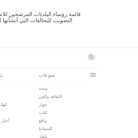
منوعات
تك
صحة
الثقافة والفن
حوار
الهات
كتاب
واقع
أخبار 
السيناما
تلفاز