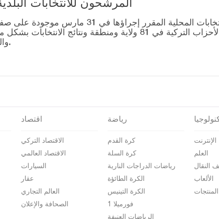
المرشحون للانتخابات البلدية المحلية – 1
قائمة رؤساء البلديات المرشحين للانتخابات المحل
التصويت للتحالفات التي أنشأتها الأحزاب التركية في 81 ولاية وم
والمرشحين على صفحة نتائج الانتخابات 2024.
نولوجيا
رياضة
اقتصاد
الإنترنت
كرة القدم
الاقتصاد التركي
العلم
كرة السلة
الاقتصاد العالمي
ف النقال
رياضات الدراجات النارية
السيارات
الألعاب
الكرة الطائؤة
عقار
المنتجات
الكرة التينيس
العالم التجاري
فورميلا 1
الصحافة والإعلان
الرياضات العنيفة