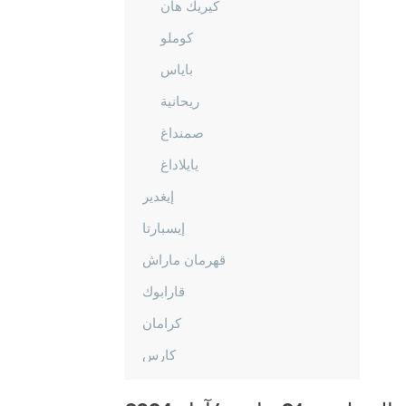
كيريك هان
كوملو
باياس
ريحانية
صمنداغ
يايلاداغ
إيغدير
إيسبارتا
قهرمان ماراش
قارابوك
كرامان
كارس
كاستاموني