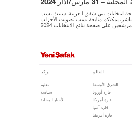
3 مارس/آذار 2024
ية المقرر إجراؤها في 31 مارس موجودة على صفحة انتخابات يني شفق العربية. سنبث نسب
نطقة ونتائج الانتخابات بشكل مباشر. يمكنكم متابعة نسب تصويت الأحزاب
العالم
تركيا
الشرق الأوسط
تعليم
قارة أوروبا
سياسة
قارة أمريكا
الأخبار المحلية
قارة آسيا
قارة أفريقيا