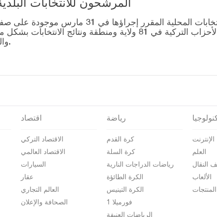
المرشحون للانتخابات البلدية المحلية – 1
قائمة رؤساء البلديات المرشحين للانتخابات المحل
التصويت للتحالفات التي أنشأتها الأحزاب التركية في 81 ولاية وم
والمرشحين على صفحة نتائج الانتخابات 2024.
نولوجيا
رياضة
اقتصاد
الإنترنت
كرة القدم
الاقتصاد التركي
العلم
كرة السلة
الاقتصاد العالمي
ف النقال
رياضات الدراجات النارية
السيارات
الألعاب
الكرة الطائؤة
عقار
المنتجات
الكرة التينيس
العالم التجاري
فورميلا 1
الصحافة والإعلان
الرياضات العنيفة