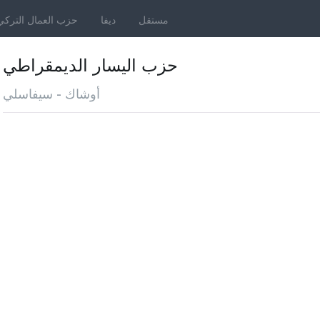
مستقل
ديفا
حزب العمال التركي
حزب اليسار الديمقراطي
أوشاك - سيفاسلي