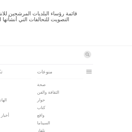
منوعات
تك
صحة
الثقافة والفن
حوار
الهات
كتاب
واقع
أخبار 
السيناما
تلفاز