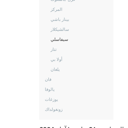
المركز
بينار باشي
سالشيكلار
سيفاسلي
تتار
أولا بي
يلغان
فان
يالوفا
يوزغات
زونغولداك