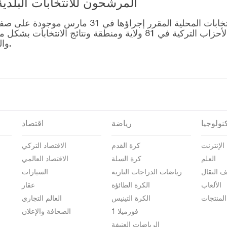
المرشحون للانتخابات البلدية المحلية – 1
قائمة رؤساء البلديات المرشحين للانتخابات المحل
التصويت للتحالفات التي أنشأتها الأحزاب التركية في 81 ولاية وم
والمرشحين على صفحة نتائج الانتخابات 2024.
نولوجيا
رياضة
اقتصاد
الإنترنت
كرة القدم
الاقتصاد التركي
العلم
كرة السلة
الاقتصاد العالمي
ف النقال
رياضات الدراجات النارية
السيارات
الألعاب
الكرة الطائؤة
عقار
المنتجات
الكرة التينيس
العالم التجاري
فورميلا 1
الصحافة والإعلان
الرياضات العنيفة