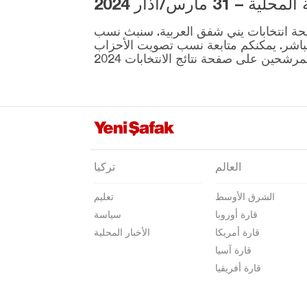
3 مارس/آذار 2024
ية المقرر إجراؤها في 31 مارس موجودة على صفحة انتخابات يني شفق العربية. سنبث نسب
نطقة ونتائج الانتخابات بشكل مباشر. يمكنكم متابعة نسب تصويت الأحزاب
العالم
تركيا
الشرق الأوسط
تعليم
قارة أوروبا
سياسة
قارة أمريكا
الأخبار المحلية
قارة آسيا
قارة أفريقيا