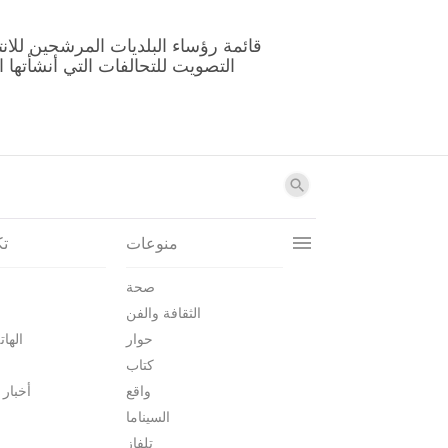
منوعات
تك
صحة
الثقافة والفن
حوار
الهات
كتاب
واقع
أخبار 
السيناما
تلفاز