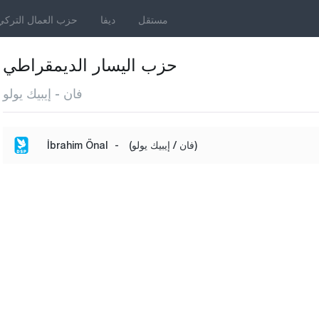
مستقل
ديفا
حزب العمال التركي
حزب اليسار الديمقراطي
فان - إيبيك يولو
(فان / إيبيك يولو)
-
İbrahim Önal