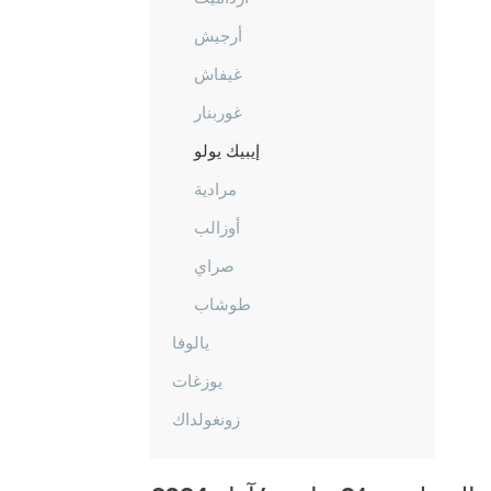
أرجيش
غيفاش
غوربنار
إيبيك يولو
مرادية
أوزالب
صراي
طوشاب
يالوفا
يوزغات
زونغولداك