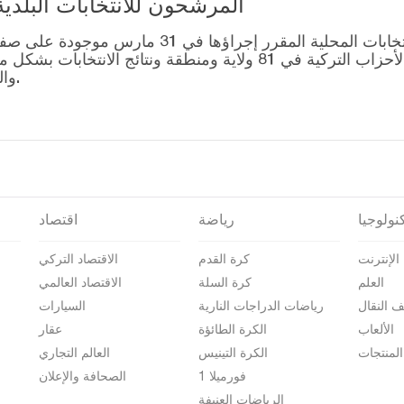
المرشحون للانتخابات البلدية المحلية – 1
قائمة رؤساء البلديات المرشحين للانتخابات المحل
التصويت للتحالفات التي أنشأتها الأحزاب التركية في 81 ولاية وم
والمرشحين على صفحة نتائج الانتخابات 2024.
نولوجيا
رياضة
اقتصاد
الإنترنت
كرة القدم
الاقتصاد التركي
العلم
كرة السلة
الاقتصاد العالمي
ف النقال
رياضات الدراجات النارية
السيارات
الألعاب
الكرة الطائؤة
عقار
المنتجات
الكرة التينيس
العالم التجاري
فورميلا 1
الصحافة والإعلان
الرياضات العنيفة