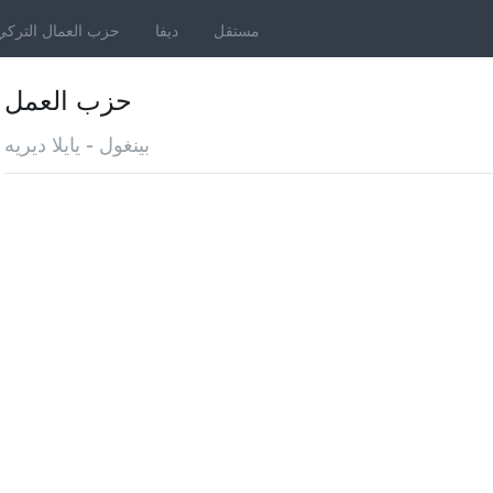
مستقل
ديفا
حزب العمال التركي
حزب العمل
بينغول - يايلا ديريه