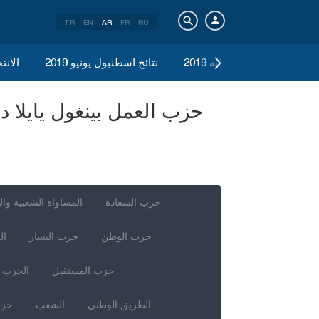
TR
EN
AR
FR
RU
الانتخابات المحلية 2019
نتائج اسطنبول يونيو 2019
الانتخ
حزب السعادة
المساواة الشعبية وال
حزب الوطن
حزب اليسار
ال
حزب المستقبل
الحزب ا
الطريق الوطني
الشعب
حزب