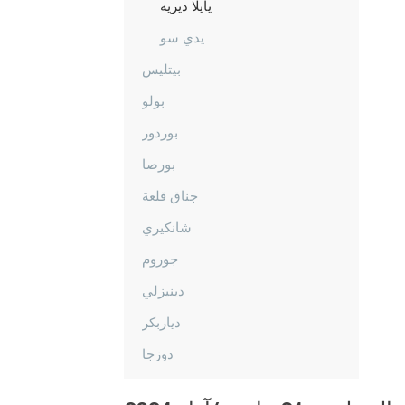
يايلا ديريه
يدي سو
بيتليس
بولو
بوردور
بورصا
جناق قلعة
شانكيري
جوروم
دينيزلي
دياربكر
دوزجا
أدرنة