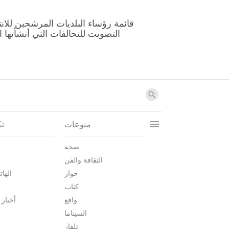
منوعات
تك
صحة
الثقافة والفن
حوار
الهات
كتاب
واقع
أخبار 
السيناما
تلفاز