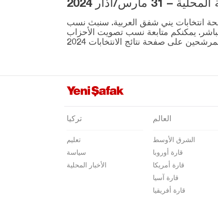
3 مارس/آذار 2024
إلازغ
ية المقرر إجراؤها في 31 مارس موجودة على صفحة انتخابات يني شفق العربية. سنبث نسب
إيرزينجان
نطقة ونتائج الانتخابات بشكل مباشر. يمكنكم متابعة نسب تصويت الأحزاب
أرضروم
إيسكي شهير
غازي عنتاب
غيراسون
كوموش خانة
العالم
تركيا
هاكّاري
الشرق الأوسط
تعليم
هطاي
قارة أوروبا
سياسة
إيغدير
قارة أمريكا
الأخبار المحلية
إيسبارتا
قارة آسيا
قارة أفريقيا
قهرمان ماراش
قارابوك