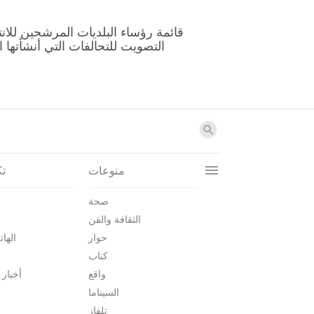
منوعات
تك
صحة
الثقافة والفن
حوار
الهات
كتاب
واقع
أخبار 
السيناما
تلفاز