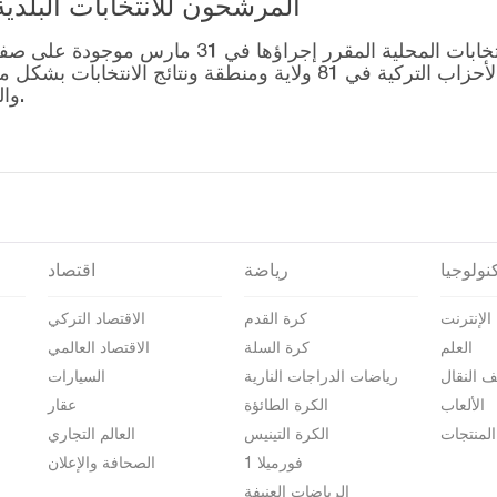
المرشحون للانتخابات البلدية المحلية – 1
قائمة رؤساء البلديات المرشحين للانتخابات المحل
التصويت للتحالفات التي أنشأتها الأحزاب التركية في 81 ولاية وم
والمرشحين على صفحة نتائج الانتخابات 2024.
نولوجيا
رياضة
اقتصاد
الإنترنت
كرة القدم
الاقتصاد التركي
العلم
كرة السلة
الاقتصاد العالمي
ف النقال
رياضات الدراجات النارية
السيارات
الألعاب
الكرة الطائؤة
عقار
المنتجات
الكرة التينيس
العالم التجاري
فورميلا 1
الصحافة والإعلان
الرياضات العنيفة