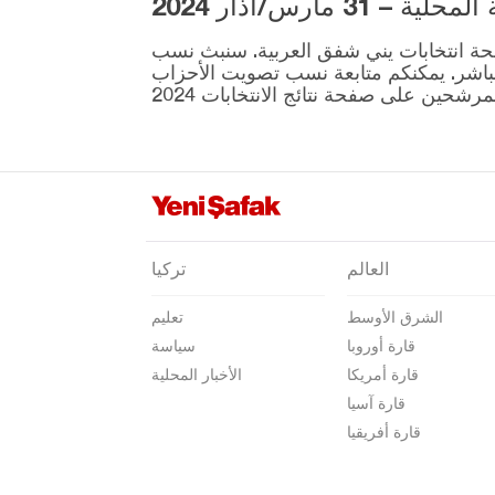
3 مارس/آذار 2024
إيغدير
ية المقرر إجراؤها في 31 مارس موجودة على صفحة انتخابات يني شفق العربية. سنبث نسب
إيسبارتا
نطقة ونتائج الانتخابات بشكل مباشر. يمكنكم متابعة نسب تصويت الأحزاب
قهرمان ماراش
قارابوك
كرامان
كارس
كاستاموني
العالم
تركيا
قيصري
الشرق الأوسط
تعليم
كلّس
قارة أوروبا
سياسة
كيركالي
قارة أمريكا
الأخبار المحلية
قرقلر ايلي
قارة آسيا
قارة أفريقيا
قرشهير
قوجه ايلي