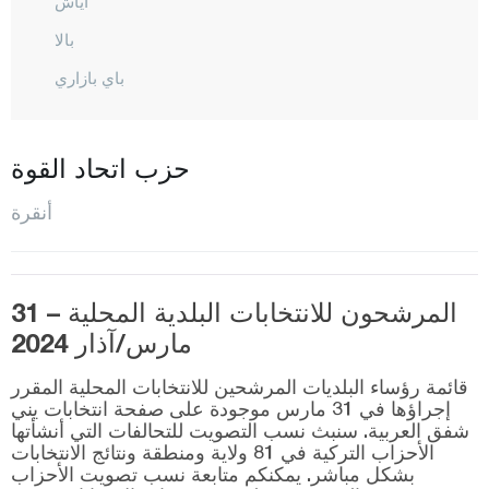
أياش
بالا
باي بازاري
شاملي ديريه
شانكايا
حزب اتحاد القوة
شابوك
أنقرة
إيلاماداغ
أليماسوغوت
إيفران
المرشحون للانتخابات البلدية المحلية – 31
مارس/آذار 2024
غولباشي
غودول
قائمة رؤساء البلديات المرشحين للانتخابات المحلية المقرر
إجراؤها في 31 مارس موجودة على صفحة انتخابات يني
هايمان
شفق العربية. سنبث نسب التصويت للتحالفات التي أنشأتها
الأحزاب التركية في 81 ولاية ومنطقة ونتائج الانتخابات
قهرمان كازان
بشكل مباشر. يمكنكم متابعة نسب تصويت الأحزاب