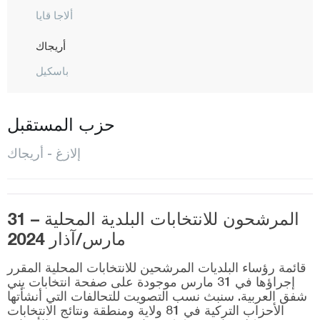
ألاجا قايا
أريجاك
باسكيل
بيهان
بوكاردي
حزب المستقبل
اريملي
إلازغ - أريجاك
كاراكوشان
كيبان
المرشحون للانتخابات البلدية المحلية – 31
كوفانجيلار
مارس/آذار 2024
معدن
قائمة رؤساء البلديات المرشحين للانتخابات المحلية المقرر
المركز
إجراؤها في 31 مارس موجودة على صفحة انتخابات يني
شفق العربية. سنبث نسب التصويت للتحالفات التي أنشأتها
مولاكيندي
الأحزاب التركية في 81 ولاية ومنطقة ونتائج الانتخابات