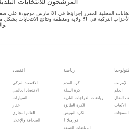
المرشحون للانتخابات البلدية المحلية – 1
قائمة رؤساء البلديات المرشحين للانتخابات المحل
التصويت للتحالفات التي أنشأتها الأحزاب التركية في 81 ولاية وم
والمرشحين على صفحة نتائج الانتخابات 2024.
نولوجيا
رياضة
اقتصاد
الإنترنت
كرة القدم
الاقتصاد التركي
العلم
كرة السلة
الاقتصاد العالمي
ف النقال
رياضات الدراجات النارية
السيارات
الألعاب
الكرة الطائؤة
عقار
المنتجات
الكرة التينيس
العالم التجاري
فورميلا 1
الصحافة والإعلان
الرياضات العنيفة