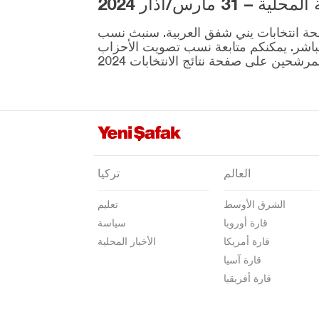
3 مارس/آذار 2024
عثمانية
ية المقرر إجراؤها في 31 مارس موجودة على صفحة انتخابات يني شفق العربية. سنبث نسب
ريزا
نطقة ونتائج الانتخابات بشكل مباشر. يمكنكم متابعة نسب تصويت الأحزاب
صقاريا
صامسون
شانلي أورفا
سيرت
سينوب
العالم
تركيا
شرناق
الشرق الأوسط
تعليم
سيفاس
قارة أوروبا
سياسة
تكيرداغ
قارة أمريكا
الأخبار المحلية
توكات
قارة آسيا
قارة أفريقيا
طرابزون
طونجالي