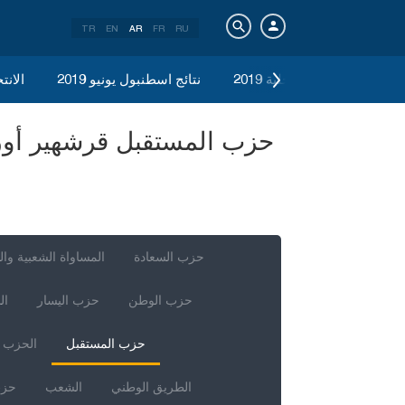
TR
EN
AR
FR
RU
الانتخابات المحلية 2019
نتائج اسطنبول يونيو 2019
الانتخ
حزب السعادة
المساواة الشعبية وال
حزب الوطن
حزب اليسار
ال
حزب المستقبل
الحزب ا
الطريق الوطني
الشعب
حزب