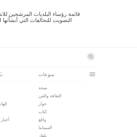
منوعات
تك
صحة
الثقافة والفن
حوار
الهات
كتاب
واقع
أخبار 
السيناما
تلفاز