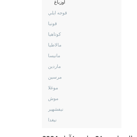
أوزباغ
قوجه ايلي
قونيا
كوتاهيا
مالاطيا
مانيسا
ماردين
مرسين
موغلا
موش
نيفشهير
نيغدا
أوردو