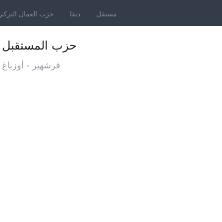
مستقل
ديفا
حزب العمال التركي
حزب المستقبل
قرشهير - أوزباغ