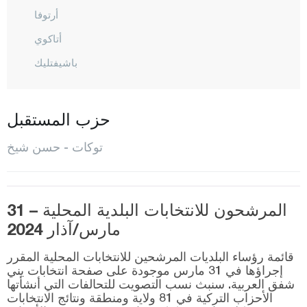
أرتوفا
أتاكوي
باشيفتليك
باي دارلي
بركتلي
حزب المستقبل
بوز شالي
توكات - حسن شيخ
شامليجا
شات
جيفرلي
المرشحون للانتخابات البلدية المحلية – 31
مارس/آذار 2024
جيمي تكا
دمبرجيلي
قائمة رؤساء البلديات المرشحين للانتخابات المحلية المقرر
إجراؤها في 31 مارس موجودة على صفحة انتخابات يني
أمير سيد
شفق العربية. سنبث نسب التصويت للتحالفات التي أنشأتها
الأحزاب التركية في 81 ولاية ومنطقة ونتائج الانتخابات
إيربا