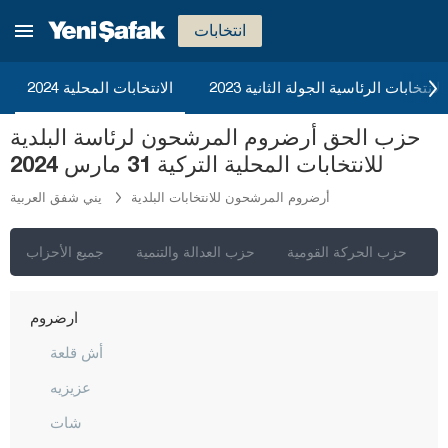
شانكيري
انتخابات
جوروم
2023 الانتخابات الرئاسية الجولة الثانية
الانتخابات المحلية 2024
دينيزلي
حزب الحق أرضروم المرشحون لرئاسة البلدية
دياربكر
للانتخابات المحلية التركية 31 مارس 2024
دوزجا
أرضروم المرشحون للانتخابات البلدية
يني شفق العربية
أدرنة
إلازغ
ي
حزب الحركة القومية
حزب العدالة والتنمية
جميع الأحزاب
إيرزينجان
أرضروم
أش قلعة
عزيزيه
شات