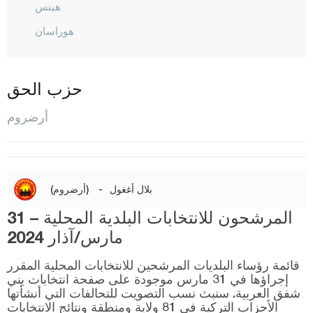
هينس
هوراسان
إيسبيري
كاراشوبان
حزب الحق
كارايازي
أرضروم
كوبري كوي
نارمان
أولطو
بلال أغغول
-
(أرضروم)
أولور
المرشحون للانتخابات البلدية المحلية – 31
بالان دوكان
مارس/آذار 2024
باسينلار
قائمة رؤساء البلديات المرشحين للانتخابات المحلية المقرر
بازار أوغلو
إجراؤها في 31 مارس موجودة على صفحة انتخابات يني
شفق العربية. سنبث نسب التصويت للتحالفات التي أنشأتها
شينكايا
الأحزاب التركية في 81 ولاية ومنطقة ونتائج الانتخابات