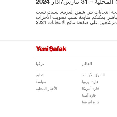
3 مارس/آذار 2024
نيغدا
ية المقرر إجراؤها في 31 مارس موجودة على صفحة انتخابات يني شفق العربية. سنبث نسب
أوردو
نطقة ونتائج الانتخابات بشكل مباشر. يمكنكم متابعة نسب تصويت الأحزاب
عثمانية
ريزا
صقاريا
صامسون
شانلي أورفا
العالم
تركيا
سيرت
الشرق الأوسط
تعليم
سينوب
قارة أوروبا
سياسة
شرناق
قارة أمريكا
الأخبار المحلية
سيفاس
قارة آسيا
قارة أفريقيا
تكيرداغ
توكات