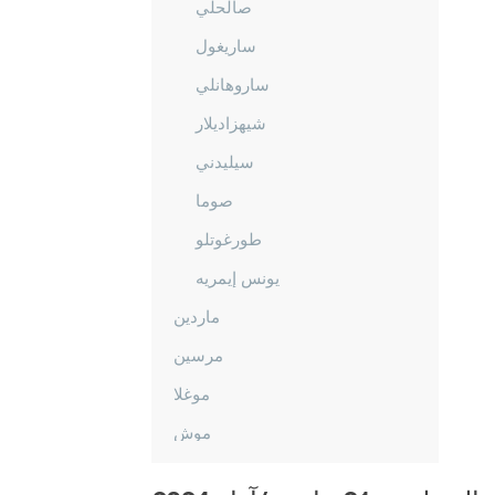
صالحلي
ساريغول
ساروهانلي
شيهزاديلار
سيليدني
صوما
طورغوتلو
يونس إيمريه
ماردين
مرسين
موغلا
موش
نيفشهير