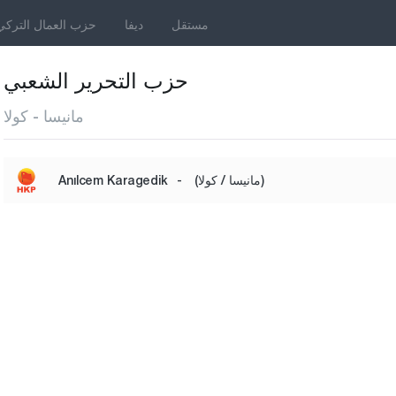
مستقل
ديفا
حزب العمال التركي
حزب التحرير الشعبي
مانيسا - كولا
(مانيسا / كولا)
-
Anılcem Karagedik