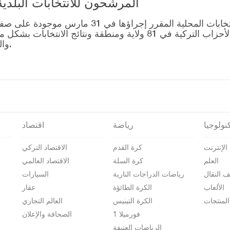
المرشحون للانتخابات البلدية المحلية – 1
قائمة رؤساء البلديات المرشحين للانتخابات المحل
التصويت للتحالفات التي أنشأتها الأحزاب التركية في 81 ولاية وم
والمرشحين على صفحة نتائج الانتخابات 2024.
نولوجيا
رياضة
اقتصاد
الإنترنت
كرة القدم
الاقتصاد التركي
العلم
كرة السلة
الاقتصاد العالمي
ف النقال
رياضات الدراجات النارية
السيارات
الألعاب
الكرة الطائؤة
عقار
المنتجات
الكرة التينيس
العالم التجاري
فورميلا 1
الصحافة والإعلان
الرياضات العنيفة