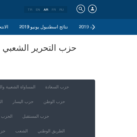
TR
EN
AR
FR
RU
الانتخابات المحلية 2019
نتائج اسطنبول يونيو 2019
الانتخ
حزب السعادة
المساواة الشعبية وال
حزب الوطن
حزب اليسار
ال
حزب المستقبل
الحزب ا
الطريق الوطني
الشعب
حزب