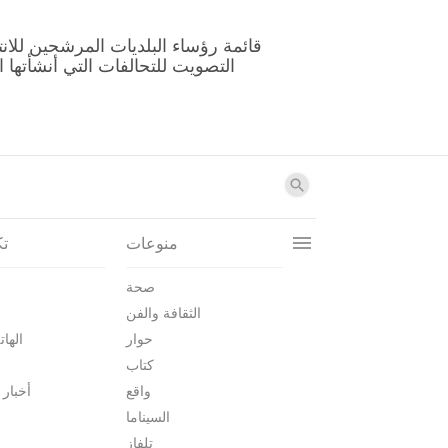
منوعات
تك
صحة
الثقافة والفن
حوار
الهات
كتاب
واقع
أخبار 
السيناما
تلفاز