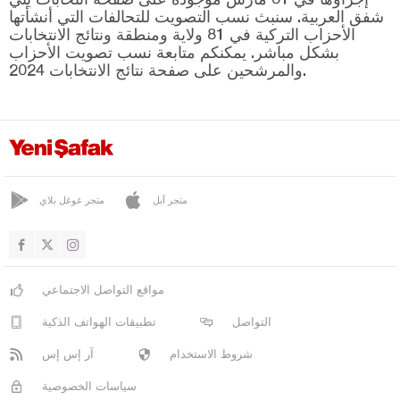
موش
شفق العربية. سنبث نسب التصويت للتحالفات التي أنشأتها
نيفشهير
الأحزاب التركية في 81 ولاية ومنطقة ونتائج الانتخابات
بشكل مباشر. يمكنكم متابعة نسب تصويت الأحزاب
نيغدا
والمرشحين على صفحة نتائج الانتخابات 2024.
أوردو
عثمانية
ريزا
صقاريا
متجر آبل
متجر غوغل بلاي
صامسون
شانلي أورفا
سيرت
مواقع التواصل الاجتماعي
سينوب
التواصل
تطبيقات الهواتف الذكية
شرناق
شروط الاستخدام
آر إس إس
سيفاس
سياسات الخصوصية