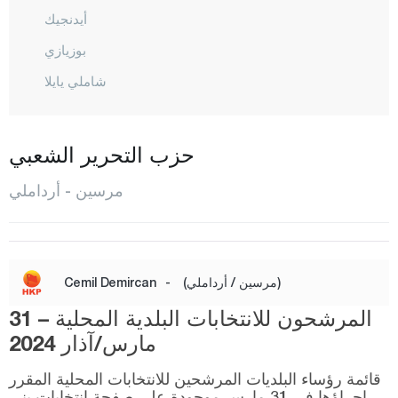
أيدنجيك
بوزيازي
شاملي يايلا
أرداملي
غول نار
حزب التحرير الشعبي
مازيتلي
مرسين - أرداملي
موت
سيلفيكيه
طرسوس
(مرسين / أرداملي)
-
Cemil Demircan
طوروسلار
المرشحون للانتخابات البلدية المحلية – 31
يني شهير
مارس/آذار 2024
موغلا
قائمة رؤساء البلديات المرشحين للانتخابات المحلية المقرر
إجراؤها في 31 مارس موجودة على صفحة انتخابات يني