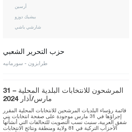
أرسين
بيشيك دوزو
شارشي باشي
شاي كارا
ديرين بازاري
حزب التحرير الشعبي
دوز كوي
طرابزون - سورمانيه
هايرات
كوبري باشي
ماشكا
المرشحون للانتخابات البلدية المحلية – 31
مارس/آذار 2024
أوف
أورطا حصار
قائمة رؤساء البلديات المرشحين للانتخابات المحلية المقرر
إجراؤها في 31 مارس موجودة على صفحة انتخابات يني
شالي بازاري
شفق العربية. سنبث نسب التصويت للتحالفات التي أنشأتها
الأحزاب التركية في 81 ولاية ومنطقة ونتائج الانتخابات