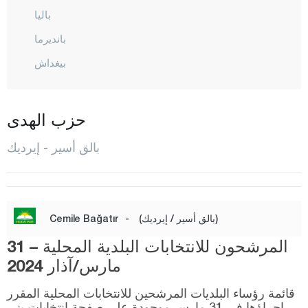
باليا
بانديرما
بيغداش
بورهانية
دورسون بيه
حزب الهدى
أرداميت
بالق أسير - إيرديك
إيرديك
غوميش
غونان
(بالق أسير / إيرديك)
-
Cemile Bağatır
حافران
المرشحون للانتخابات البلدية المحلية – 31
إيقريندي
مارس/آذار 2024
كاراإيسي
قائمة رؤساء البلديات المرشحين للانتخابات المحلية المقرر
إجراؤها في 31 مارس موجودة على صفحة انتخابات يني