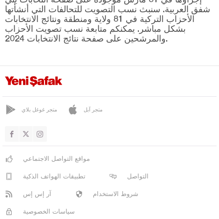
كيبسوت
شفق العربية. سنبث نسب التصويت للتحالفات التي أنشأتها
مانياس
الأحزاب التركية في 81 ولاية ومنطقة ونتائج الانتخابات
بشكل مباشر. يمكنكم متابعة نسب تصويت الأحزاب
مرمرة
والمرشحين على صفحة نتائج الانتخابات 2024.
سافاش تيبيه
سينديرغي
سوسورلوك
بارتين
متجر آبل
متجر غوغل بلاي
باتمان
بايبورت
بيلاجيك
مواقع التواصل الاجتماعي
بينغول
التواصل
تطبيقات الهواتف الذكية
بيتليس
شروط الاستخدام
آر إس إس
بولو
سياسات الخصوصية