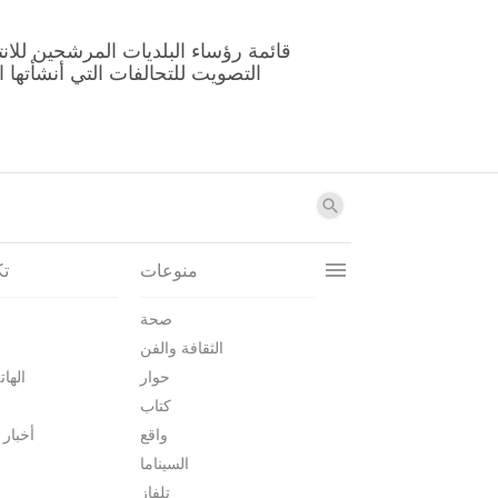
منوعات
تك
صحة
الثقافة والفن
حوار
الهات
كتاب
واقع
أخبار 
السيناما
تلفاز