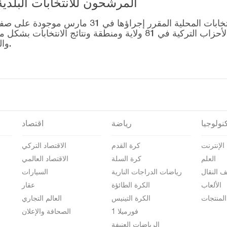
المرشحون للانتخابات البلدية المحلية – 1
قائمة رؤساء البلديات المرشحين للانتخابات المحل
التصويت للتحالفات التي أنشأتها الأحزاب التركية في 81 ولاية وم
والمرشحين على صفحة نتائج الانتخابات 2024.
نولوجيا
رياضة
اقتصاد
الإنترنت
كرة القدم
الاقتصاد التركي
العلم
كرة السلة
الاقتصاد العالمي
ف النقال
رياضات الدراجات النارية
السيارات
الألعاب
الكرة الطائؤة
عقار
المنتجات
الكرة التينيس
العالم التجاري
فورميلا 1
الصحافة والإعلان
الرياضات العنيفة