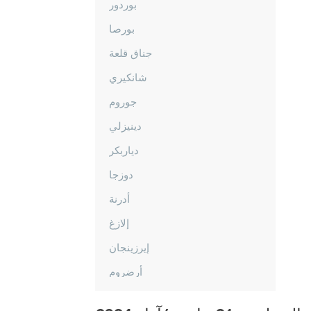
بوردور
بورصا
جناق قلعة
شانكيري
جوروم
دينيزلي
دياربكر
دوزجا
أدرنة
إلازغ
إيرزينجان
أرضروم
إيسكي شهير