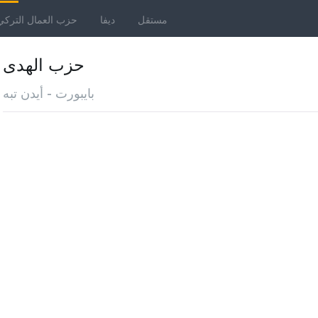
مستقل
ديفا
حزب العمال التركي
حزب الهدى
بايبورت - أيدن تبه