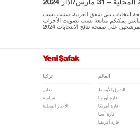
3 مارس/آذار 2024
غازي عنتاب
ية المقرر إجراؤها في 31 مارس موجودة على صفحة انتخابات يني شفق العربية. سنبث نسب
غيراسون
نطقة ونتائج الانتخابات بشكل مباشر. يمكنكم متابعة نسب تصويت الأحزاب
كوموش خانة
هاكّاري
هطاي
إيغدير
إيسبارتا
العالم
تركيا
قهرمان ماراش
الشرق الأوسط
تعليم
قارابوك
قارة أوروبا
سياسة
كرامان
قارة أمريكا
الأخبار المحلية
كارس
قارة آسيا
قارة أفريقيا
كاستاموني
قيصري