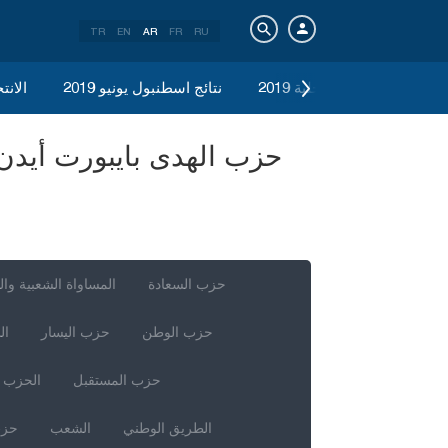
TR
EN
AR
FR
RU
الانتخابات المحلية 2019
نتائج اسطنبول يونيو 2019
الانتخ
حزب السعادة
المساواة الشعبية وال
حزب الوطن
حزب اليسار
ال
حزب المستقبل
الحزب ا
الطريق الوطني
الشعب
حزب