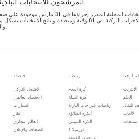
المرشحون للانتخابات البلدية المحلية – 1
قائمة رؤساء البلديات المرشحين للانتخابات المحل
التصويت للتحالفات التي أنشأتها الأحزاب التركية في 81 ولاية وم
والمرشحين على صفحة نتائج الانتخابات 2024.
نولوجيا
رياضة
اقتصاد
الإنترنت
كرة القدم
الاقتصاد التركي
العلم
كرة السلة
الاقتصاد العالمي
ف النقال
رياضات الدراجات النارية
السيارات
الألعاب
الكرة الطائؤة
عقار
المنتجات
الكرة التينيس
العالم التجاري
فورميلا 1
الصحافة والإعلان
الرياضات العنيفة