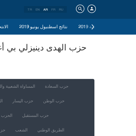
TR
EN
AR
FR
RU
الانتخابات المحلية 2019
نتائج اسطنبول يونيو 2019
الانتخ
حزب السعادة
المساواة الشعبية وال
حزب الوطن
حزب اليسار
ال
حزب المستقبل
الحزب ا
الطريق الوطني
الشعب
حزب