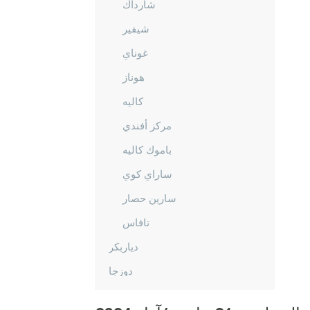
شارداك
شيفير
غوناي
هوناز
كاليه
مركز أفندي
باموك كاليه
ساراي كوي
سارين حصار
تافاس
دياربكر
دوزجا
أدرنة