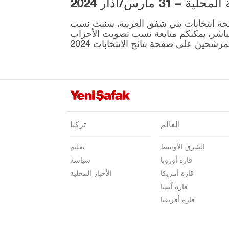
3 مارس/آذار 2024
إلازغ
ية المقرر إجراؤها في 31 مارس موجودة على صفحة انتخابات يني شفق العربية. سنبث نسب
إيرزينجان
نطقة ونتائج الانتخابات بشكل مباشر. يمكنكم متابعة نسب تصويت الأحزاب
أرضروم
إيسكي شهير
غازي عنتاب
غيراسون
كوموش خانة
العالم
تركيا
هاكّاري
الشرق الأوسط
تعليم
هطاي
قارة أوروبا
سياسة
إيغدير
قارة أمريكا
الأخبار المحلية
إيسبارتا
قارة آسيا
قارة أفريقيا
قهرمان ماراش
قارابوك