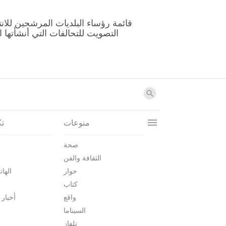
منوعات
تك
صحة
الثقافة والفن
حوار
الهات
كتاب
واقع
أخبار 
السيناما
تلفاز