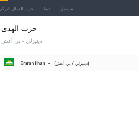
مستقل
ديفا
حزب العمال التركي
حزب الهدى
دينيزلي - بي أغش
(دينيزلي / بي أغش)
-
Emrah İlhan