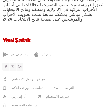
قونيا
شفق العربية. سنبث نسب التصويت للتحالفات التي أنشأتها
كوتاهيا
الأحزاب التركية في 81 ولاية ومنطقة ونتائج الانتخابات
بشكل مباشر. يمكنكم متابعة نسب تصويت الأحزاب
مالاطيا
والمرشحين على صفحة نتائج الانتخابات 2024.
مانيسا
ماردين
مرسين
موغلا
متجر آبل
متجر غوغل بلاي
موش
نيفشهير
نيغدا
مواقع التواصل الاجتماعي
أوردو
التواصل
تطبيقات الهواتف الذكية
عثمانية
شروط الاستخدام
آر إس إس
ريزا
سياسات الخصوصية