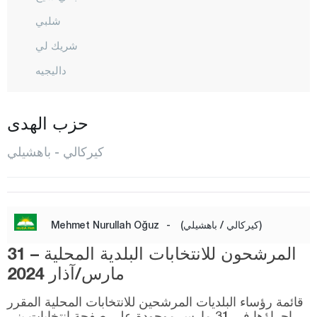
شلبي
شريك لي
داليجيه
هاجيلار
كاراكيشلي
حزب الهدى
كيسكين
كيركالي - باهشيلي
المركز
سولاكيورت
ياهشيهان
(كيركالي / باهشيلي)
-
Mehmet Nurullah Oğuz
قرقلر ايلي
المرشحون للانتخابات البلدية المحلية – 31
قرشهير
مارس/آذار 2024
قوجه ايلي
قائمة رؤساء البلديات المرشحين للانتخابات المحلية المقرر
إجراؤها في 31 مارس موجودة على صفحة انتخابات يني