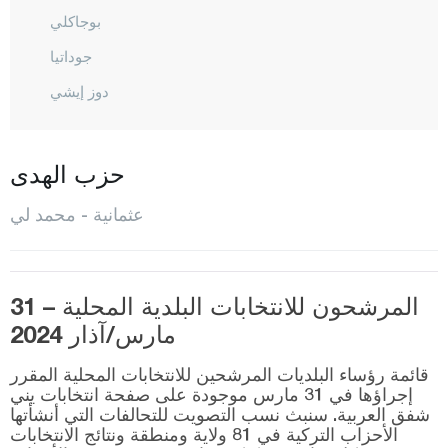
بوجاكلي
جوداتيا
دوز إيشي
إللاك
حسن بايلي
حزب الهدى
كاديرلي
عثمانية - محمد لي
محمد لي
المركز
المرشحون للانتخابات البلدية المحلية – 31
سومباس
مارس/آذار 2024
طوبراك كليه
قائمة رؤساء البلديات المرشحين للانتخابات المحلية المقرر
تركمان
إجراؤها في 31 مارس موجودة على صفحة انتخابات يني
شفق العربية. سنبث نسب التصويت للتحالفات التي أنشأتها
يارباشي
الأحزاب التركية في 81 ولاية ومنطقة ونتائج الانتخابات