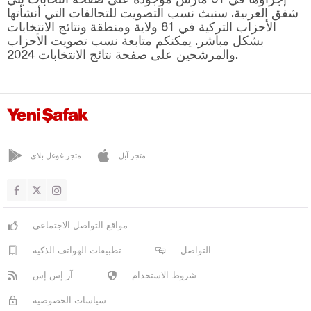
شفق العربية. سنبث نسب التصويت للتحالفات التي أنشأتها
ساف
الأحزاب التركية في 81 ولاية ومنطقة ونتائج الانتخابات
بشكل مباشر. يمكنكم متابعة نسب تصويت الأحزاب
سنير
والمرشحين على صفحة نتائج الانتخابات 2024.
سنير كنت
سوتشولار
أولو بورلو
يالفاش
متجر آبل
متجر غوغل بلاي
يني شار باديملي
قهرمان ماراش
قارابوك
مواقع التواصل الاجتماعي
كرامان
التواصل
تطبيقات الهواتف الذكية
كارس
شروط الاستخدام
آر إس إس
كاستاموني
سياسات الخصوصية