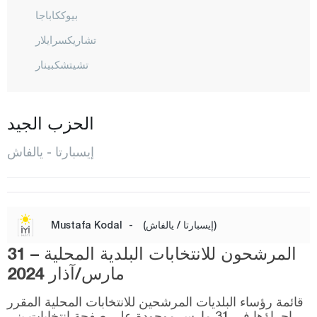
بيوككاباجا
تشاريكسرايلار
تشيتشكبينار
إغيردير
غيلين دوست
الحزب الجيد
غونان
إيسبارتا - يالفاش
غونيكنت
هويوكلو
كيشي بورلو
(إيسبارتا / يالفاش)
-
Mustafa Kodal
كولينونو
المرشحون للانتخابات البلدية المحلية – 31
المركز
مارس/آذار 2024
صاري ادريس
قائمة رؤساء البلديات المرشحين للانتخابات المحلية المقرر
شاكيكارا أغش
إجراؤها في 31 مارس موجودة على صفحة انتخابات يني