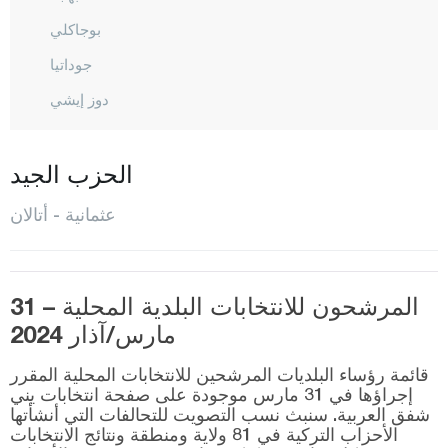
بوجاكلي
جوداتيا
دوز إيشي
إللاك
حسن بايلي
الحزب الجيد
كاديرلي
عثمانية - أتالان
محمد لي
المركز
المرشحون للانتخابات البلدية المحلية – 31
سومباس
مارس/آذار 2024
طوبراك كليه
قائمة رؤساء البلديات المرشحين للانتخابات المحلية المقرر
تركمان
إجراؤها في 31 مارس موجودة على صفحة انتخابات يني
شفق العربية. سنبث نسب التصويت للتحالفات التي أنشأتها
يارباشي
الأحزاب التركية في 81 ولاية ومنطقة ونتائج الانتخابات