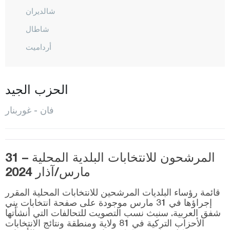
شالديران
شاطال
أرداميت
أرجيش
غيفاش
الحزب الجيد
غوربنار
فان - غوربنار
إيبيك يولو
مرادية
المرشحون للانتخابات البلدية المحلية – 31
أوزالب
مارس/آذار 2024
صراي
قائمة رؤساء البلديات المرشحين للانتخابات المحلية المقرر
طوشاب
إجراؤها في 31 مارس موجودة على صفحة انتخابات يني
شفق العربية. سنبث نسب التصويت للتحالفات التي أنشأتها
يالوفا
الأحزاب التركية في 81 ولاية ومنطقة ونتائج الانتخابات