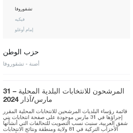
تشقوروفا
فيكيه
إمام أوغلو
كارا عيسالي
كاراتاش
حزب الوطن
كوزان
أضنة - تشقوروفا
بوزانتي
سائيم بيلي
المرشحون للانتخابات البلدية المحلية – 31
ساري شام
مارس/آذار 2024
سيهان
قائمة رؤساء البلديات المرشحين للانتخابات المحلية المقرر
طوفانبيلي
إجراؤها في 31 مارس موجودة على صفحة انتخابات يني
شفق العربية. سنبث نسب التصويت للتحالفات التي أنشأتها
يومورطاليك
الأحزاب التركية في 81 ولاية ومنطقة ونتائج الانتخابات