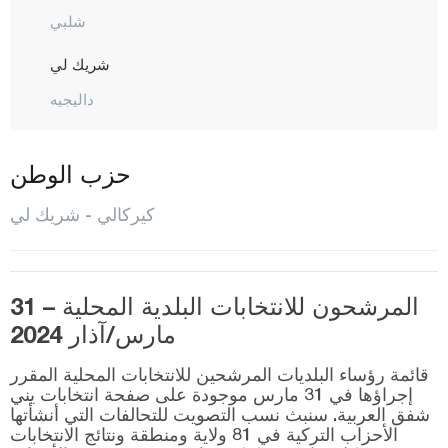
شلبي
شريك لي
داليجيه
هاجيلار
كاراكيشلي
حزب الوطن
كيسكين
كيركالي - شريك لي
المركز
سولاكيورت
المرشحون للانتخابات البلدية المحلية – 31
ياهشيهان
مارس/آذار 2024
قرقلر ايلي
قائمة رؤساء البلديات المرشحين للانتخابات المحلية المقرر
قرشهير
إجراؤها في 31 مارس موجودة على صفحة انتخابات يني
شفق العربية. سنبث نسب التصويت للتحالفات التي أنشأتها
قوجه ايلي
الأحزاب التركية في 81 ولاية ومنطقة ونتائج الانتخابات